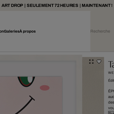
ART DROP | SEULEMENT 72 HEURES | MAINTENANT !
ion
Galeries
À propos
T
WE
Édi
ÉPU
auc
des
vou
Sui