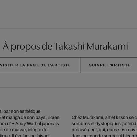
À propos de Takashi Murakami
VISITER LA PAGE DE L'ARTISTE
SUIVRE L'ARTISTE
nal par son esthétique
e et manga de son pays, il crée
Chez Murakami, art et kitsch se 
rnom d’ « Andy Warhol japonais
sombres et dystopiques ; attendri
 celle de masse, intègre de
précisément, qui, dans ses œuvre
que. Il évolue, ce faisant,
dans ce monde surréel et bigarré. 