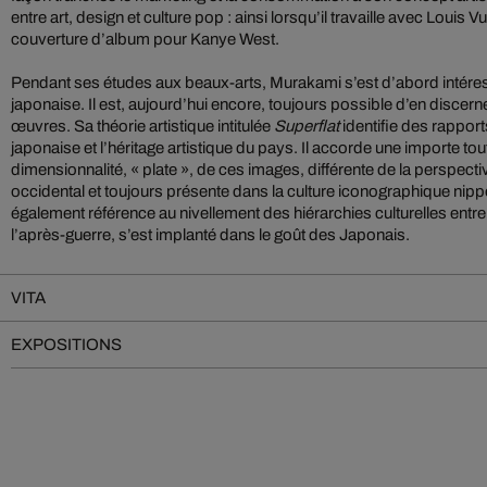
entre art, design et culture pop : ainsi lorsqu’il travaille avec Louis Vu
couverture d’album pour Kanye West.
Pendant ses études aux beaux-arts, Murakami s’est d’abord intéressé
japonaise. Il est, aujourd’hui encore, toujours possible d’en discern
œuvres. Sa théorie artistique intitulée
Superflat
identifie des rapport
japonaise et l’héritage artistique du pays. Il accorde une importe toute
dimensionnalité, « plate », de ces images, différente de la perspective
occidental et toujours présente dans la culture iconographique nip
également référence au nivellement des hiérarchies culturelles entr
l’après-guerre, s’est implanté dans le goût des Japonais.
VITA
EXPOSITIONS