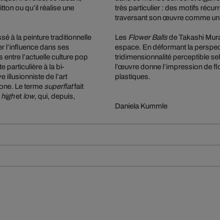
itton ou qu’il réalise une
très particulier : des motifs récu
traversant son œuvre comme un f
 à la peinture traditionnelle
Les
Flower Balls
de Takashi Muraka
er l’influence dans ses
espace. En déformant la perspec
s entre l’actuelle culture pop
tridimensionnalité perceptible se
 particulière à la bi-
l’œuvre donne l’impression de flo
 illusionniste de l’art
plastiques.
pone. Le terme
superflat
fait
e
high
et
low
, qui, depuis,
Daniela Kummle