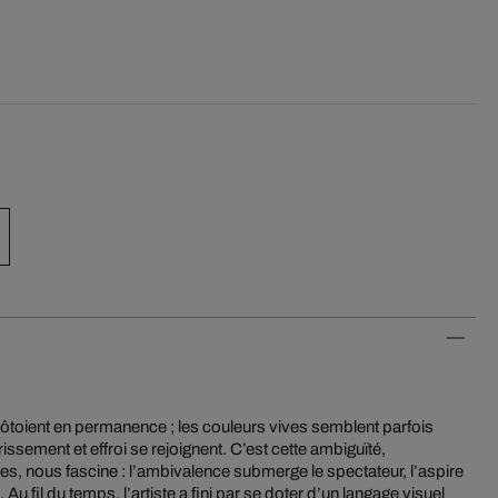
côtoient en permanence ; les couleurs vives semblent parfois
ssement et effroi se rejoignent. C’est cette ambiguïté,
s, nous fascine : l’ambivalence submerge le spectateur, l’aspire
Au fil du temps, l’artiste a fini par se doter d’un langage visuel