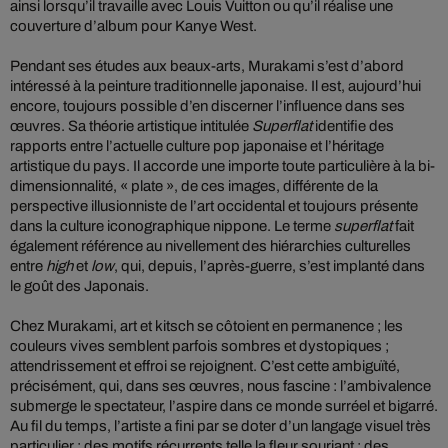
ainsi lorsqu’il travaille avec Louis Vuitton ou qu’il réalise une
couverture d’album pour Kanye West.
Pendant ses études aux beaux-arts, Murakami s’est d’abord
intéressé à la peinture traditionnelle japonaise. Il est, aujourd’hui
encore, toujours possible d’en discerner l’influence dans ses
œuvres. Sa théorie artistique intitulée
Superflat
identifie des
rapports entre l’actuelle culture pop japonaise et l’héritage
artistique du pays. Il accorde une importe toute particulière à la bi-
dimensionnalité, « plate », de ces images, différente de la
perspective illusionniste de l’art occidental et toujours présente
dans la culture iconographique nippone. Le terme
superflat
fait
également référence au nivellement des hiérarchies culturelles
entre
high
et
low
, qui, depuis, l’après-guerre, s’est implanté dans
le goût des Japonais.
Chez Murakami, art et kitsch se côtoient en permanence ; les
couleurs vives semblent parfois sombres et dystopiques ;
attendrissement et effroi se rejoignent. C’est cette ambiguïté,
précisément, qui, dans ses œuvres, nous fascine : l’ambivalence
submerge le spectateur, l’aspire dans ce monde surréel et bigarré.
Au fil du temps, l’artiste a fini par se doter d’un langage visuel très
particulier : des motifs récurrents telle la fleur souriant ; des