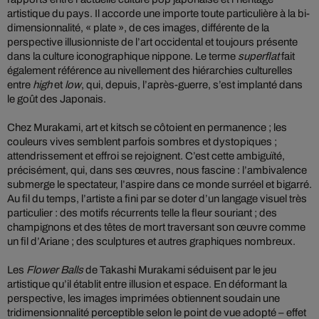
artistique du pays. Il accorde une importe toute particulière à la bi-
dimensionnalité, « plate », de ces images, différente de la
perspective illusionniste de l’art occidental et toujours présente
dans la culture iconographique nippone. Le terme
superflat
fait
également référence au nivellement des hiérarchies culturelles
entre
high
et
low
, qui, depuis, l’après-guerre, s’est implanté dans
le goût des Japonais.
Chez Murakami, art et kitsch se côtoient en permanence ; les
couleurs vives semblent parfois sombres et dystopiques ;
attendrissement et effroi se rejoignent. C’est cette ambiguïté,
précisément, qui, dans ses œuvres, nous fascine : l’ambivalence
submerge le spectateur, l’aspire dans ce monde surréel et bigarré.
Au fil du temps, l’artiste a fini par se doter d’un langage visuel très
particulier : des motifs récurrents telle la fleur souriant ; des
champignons et des têtes de mort traversant son œuvre comme
un fil d’Ariane ; des sculptures et autres graphiques nombreux.
Les
Flower Balls
de Takashi Murakami séduisent par le jeu
artistique qu’il établit entre illusion et espace. En déformant la
perspective, les images imprimées obtiennent soudain une
tridimensionnalité perceptible selon le point de vue adopté – effet