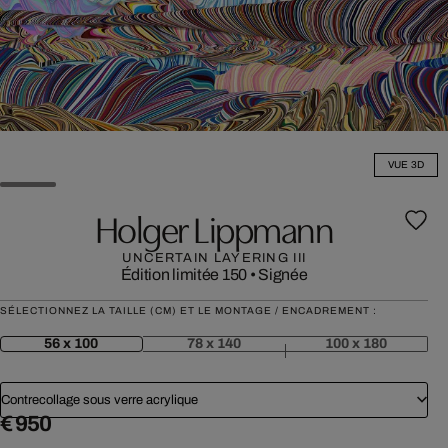
VUE 3D
Holger Lippmann
UNCERTAIN LAYERING III
Édition limitée 150
•
Signée
SÉLECTIONNEZ LA TAILLE (CM) ET LE MONTAGE / ENCADREMENT :
56 x 100
78 x 140
100 x 180
Contrecollage sous verre acrylique
€ 950