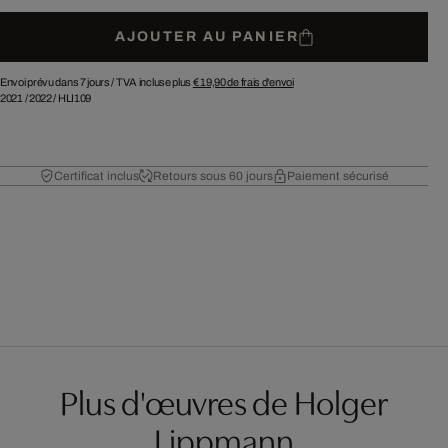
AJOUTER AU PANIER
Envoi prévu dans 7 jours /
TVA incluse plus
€ 19,90
de frais d'envoi
2021
/
2022
/
HLI109
Certificat inclus
Retours sous 60 jours
Paiement sécurisé
Plus d'œuvres de Holger
Lippmann