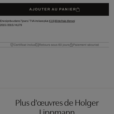
AJOUTER AU PANIER
Envoi prévu dans 7 jours /
TVA incluse plus
€ 19,90
de frais d'envoi
2015
/
2015
/
HLI79
Certificat inclus
Retours sous 60 jours
Paiement sécurisé
Plus d'œuvres de Holger
Lippmann