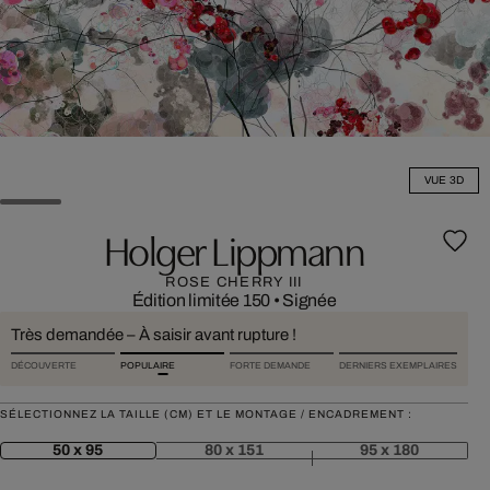
VUE 3D
Holger Lippmann
ROSE CHERRY III
Édition limitée 150
•
Signée
Très demandée – À saisir avant rupture !
DÉCOUVERTE
POPULAIRE
FORTE DEMANDE
DERNIERS EXEMPLAIRES
SÉLECTIONNEZ LA TAILLE (CM) ET LE MONTAGE / ENCADREMENT :
50 x 95
80 x 151
95 x 180