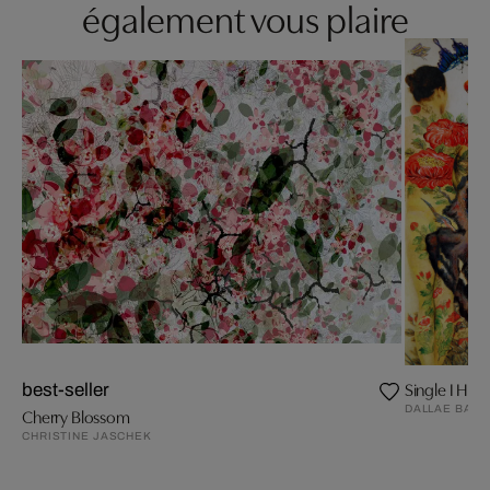
également vous plaire
Single I Ho
best-seller
DALLAE BAE
Cherry Blossom
CHRISTINE JASCHEK