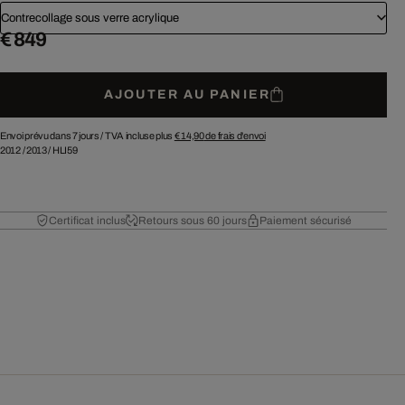
Contrecollage sous verre acrylique
€ 849
AJOUTER AU PANIER
Envoi prévu dans 7 jours /
TVA incluse plus
€ 14,90
de frais d'envoi
2012
/
2013
/
HLI59
Certificat inclus
Retours sous 60 jours
Paiement sécurisé