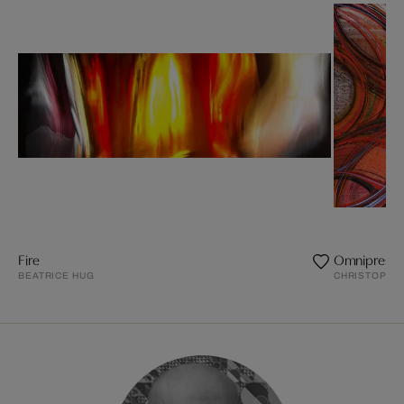
Fire
Omnipresen
BEATRICE HUG
CHRISTOPHE