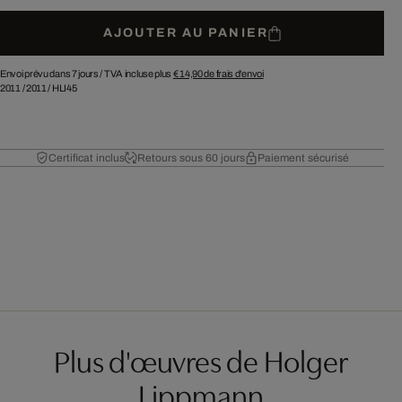
AJOUTER AU PANIER
Envoi prévu dans 7 jours /
TVA incluse plus
€ 14,90
de frais d'envoi
2011
/
2011
/
HLI45
Certificat inclus
Retours sous 60 jours
Paiement sécurisé
Plus d'œuvres de Holger
Lippmann