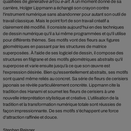
qualifiées de
generative art
ou
e-art
. À un moment donné de sa
carrière, Holger Lippmann a échangé son crayon contre
l'instrument numérique sans abandonner pour autant son outil de
travail classique. Mais le point fort de son travail créatif a
clairement été modifié. Il consiste aujourd'hui en des techniques
de dessin numérique qu'il a lui même programmées et qu'il utilise
pour différents thèmes. Ses motifs vont des fleurs aux figures
géométriques en passant par les structures de matrice
superposées. À l'aide de ses logiciel de dessin, il compose des
structures en filigrane et des motifs géométriques abstraits qu'il
superpose et varie ensuite jusqu'à ce que son œuvre est
l'expression désirée. Bien qu'essentiellement abstraits, ses motifs
sont quand même reliés au concret. Sa série de fleurs de cerisiers
japonais se révèle particulièrement concrète. Lippmann cite la
tradition des Hanami et soumet les fleurs de cerisiers à une
nouvelle interprétation stylistique et créative. L'utilisation de la
tradition et la transformation numérique totale sont réussies de
façon impressionnante. De ses motifs s'échappent une force
d'attraction raffinée et douce.
Stephan Reisner