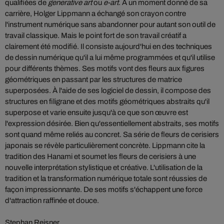
qualifiées de
generative art
ou
e-art
. À un moment donné de sa
carrière, Holger Lippmann a échangé son crayon contre
l'instrument numérique sans abandonner pour autant son outil de
travail classique. Mais le point fort de son travail créatif a
clairement été modifié. Il consiste aujourd'hui en des techniques
de dessin numérique qu'il a lui même programmées et qu'il utilise
pour différents thèmes. Ses motifs vont des fleurs aux figures
géométriques en passant par les structures de matrice
superposées. À l'aide de ses logiciel de dessin, il compose des
structures en filigrane et des motifs géométriques abstraits qu'il
superpose et varie ensuite jusqu'à ce que son œuvre est
l'expression désirée. Bien qu'essentiellement abstraits, ses motifs
sont quand même reliés au concret. Sa série de fleurs de cerisiers
japonais se révèle particulièrement concrète. Lippmann cite la
tradition des Hanami et soumet les fleurs de cerisiers à une
nouvelle interprétation stylistique et créative. L'utilisation de la
tradition et la transformation numérique totale sont réussies de
façon impressionnante. De ses motifs s'échappent une force
d'attraction raffinée et douce.
Stephan Reisner