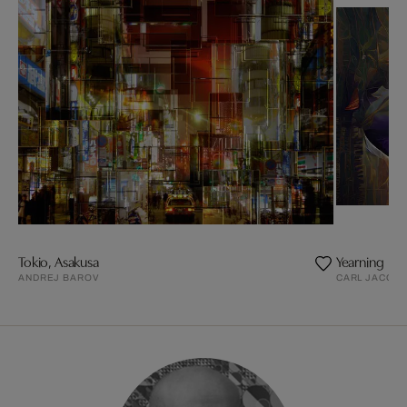
Tokio, Asakusa
Yearning
ANDREJ BAROV
CARL JACOB