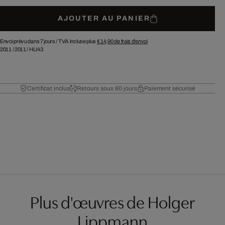
AJOUTER AU PANIER
Envoi prévu dans 7 jours /
TVA incluse plus
€ 14,90
de frais d'envoi
2011
/
2011
/
HLI43
Certificat inclus
Retours sous 60 jours
Paiement sécurisé
Plus d'œuvres de Holger
Lippmann