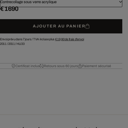
Contrecollage sous verre acrylique
€ 1 690
AJOUTER AU PANIER
Envoi prévu dans 7 jours /
TVA incluse plus
€ 19,90
de frais d'envoi
2011
/
2011
/
HLI33
Certificat inclus
Retours sous 60 jours
Paiement sécurisé