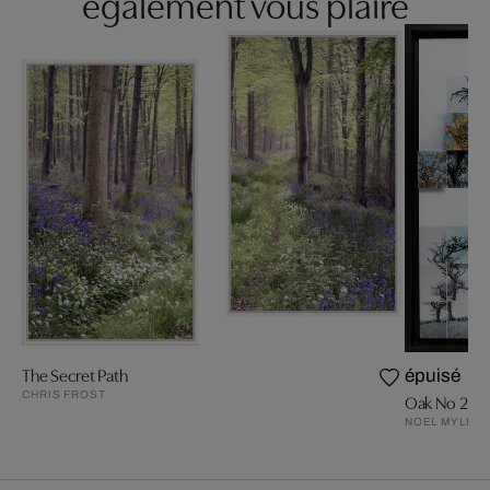
également vous plaire
The Secret Path
épuisé
CHRIS FROST
Oak No 2
NOEL MYLES