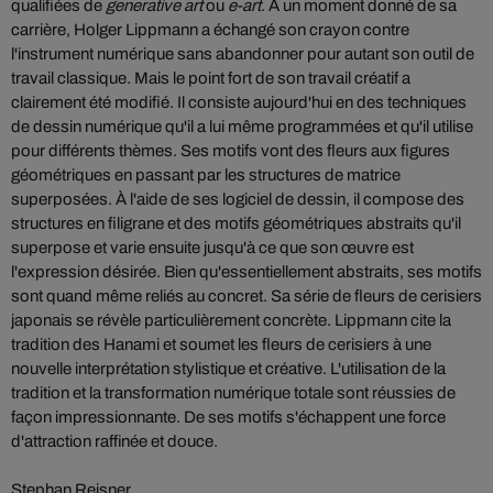
qualifiées de
generative art
ou
e-art
. À un moment donné de sa
carrière, Holger Lippmann a échangé son crayon contre
l'instrument numérique sans abandonner pour autant son outil de
travail classique. Mais le point fort de son travail créatif a
clairement été modifié. Il consiste aujourd'hui en des techniques
de dessin numérique qu'il a lui même programmées et qu'il utilise
pour différents thèmes. Ses motifs vont des fleurs aux figures
géométriques en passant par les structures de matrice
superposées. À l'aide de ses logiciel de dessin, il compose des
structures en filigrane et des motifs géométriques abstraits qu'il
superpose et varie ensuite jusqu'à ce que son œuvre est
l'expression désirée. Bien qu'essentiellement abstraits, ses motifs
sont quand même reliés au concret. Sa série de fleurs de cerisiers
japonais se révèle particulièrement concrète. Lippmann cite la
tradition des Hanami et soumet les fleurs de cerisiers à une
nouvelle interprétation stylistique et créative. L'utilisation de la
tradition et la transformation numérique totale sont réussies de
façon impressionnante. De ses motifs s'échappent une force
d'attraction raffinée et douce.
Stephan Reisner