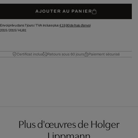
AJOUTER AU PANIER
Envoi prévu dans 7 jours /
TVA incluse plus
€ 19,90
de frais d'envoi
2015
/
2015
/
HLI81
Certificat inclus
Retours sous 60 jours
Paiement sécurisé
Plus d'œuvres de Holger
Lippmann