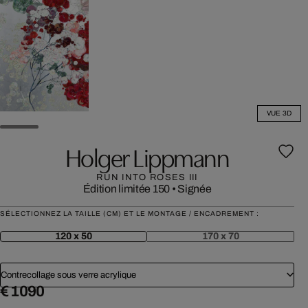
VUE 3D
Holger Lippmann
RUN INTO ROSES III
Édition limitée 150
•
Signée
SÉLECTIONNEZ LA TAILLE (CM) ET LE MONTAGE / ENCADREMENT :
120 x 50
170 x 70
Contrecollage sous verre acrylique
€ 1 090