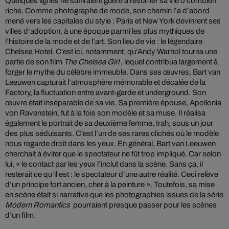
Quelques lignes ne suffiraient guère à résumer sa vie ô combien
riche. Comme photographe de mode, son chemin l’a d’abord
mené vers les capitales du style : Paris et New York devinrent ses
villes d’adoption, à une époque parmi les plus mythiques de
l’histoire de la mode et de l’art. Son lieu de vie : le légendaire
Chelsea Hotel. C’est ici, notamment, qu’Andy Warhol tourna une
partie de son film
The Chelsea Girl
, lequel contribua largement à
forger le mythe du célèbre immeuble. Dans ses œuvres, Bart van
Leeuwen capturait l’atmosphère mémorable et décalée de la
Factory, la fluctuation entre avant-garde et underground. Son
œuvre était inséparable de sa vie. Sa première épouse, Apollonia
von Ravenstein, fut à la fois son modèle et sa muse. Il réalisa
également le portrait de sa deuxième femme, Irah, sous un jour
des plus séduisants. C’est l’un de ses rares clichés où le modèle
nous regarde droit dans les yeux. En général, Bart van Leeuwen
cherchait à éviter que le spectateur ne fût trop impliqué. Car selon
lui, « le contact par les yeux l’inclut dans la scène. Sans ça, il
resterait ce qu’il est : le spectateur d’une autre réalité. Ceci relève
d’un principe fort ancien, cher à la peinture ». Toutefois, sa mise
en scène était si narrative que les photographies issues de la série
Modern Romantics
pourraient presque passer pour les scènes
d’un film.