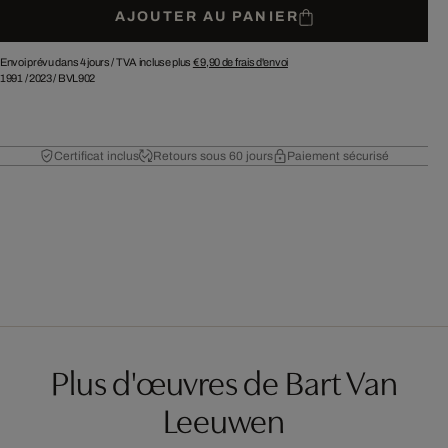
AJOUTER AU PANIER
Envoi prévu dans 4 jours /
TVA incluse plus
€ 9,90
de frais d'envoi
1991
/
2023
/
BVL902
Certificat inclus
Retours sous 60 jours
Paiement sécurisé
Plus d'œuvres de Bart Van
Leeuwen