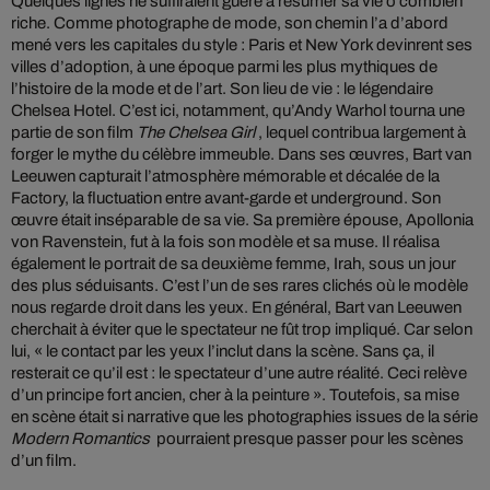
Quelques lignes ne suffiraient guère à résumer sa vie ô combien
riche. Comme photographe de mode, son chemin l’a d’abord
mené vers les capitales du style : Paris et New York devinrent ses
villes d’adoption, à une époque parmi les plus mythiques de
l’histoire de la mode et de l’art. Son lieu de vie : le légendaire
Chelsea Hotel. C’est ici, notamment, qu’Andy Warhol tourna une
partie de son film
The Chelsea Girl
, lequel contribua largement à
forger le mythe du célèbre immeuble. Dans ses œuvres, Bart van
Leeuwen capturait l’atmosphère mémorable et décalée de la
Factory, la fluctuation entre avant-garde et underground. Son
œuvre était inséparable de sa vie. Sa première épouse, Apollonia
von Ravenstein, fut à la fois son modèle et sa muse. Il réalisa
également le portrait de sa deuxième femme, Irah, sous un jour
des plus séduisants. C’est l’un de ses rares clichés où le modèle
nous regarde droit dans les yeux. En général, Bart van Leeuwen
cherchait à éviter que le spectateur ne fût trop impliqué. Car selon
lui, « le contact par les yeux l’inclut dans la scène. Sans ça, il
resterait ce qu’il est : le spectateur d’une autre réalité. Ceci relève
d’un principe fort ancien, cher à la peinture ». Toutefois, sa mise
en scène était si narrative que les photographies issues de la série
Modern Romantics
pourraient presque passer pour les scènes
d’un film.