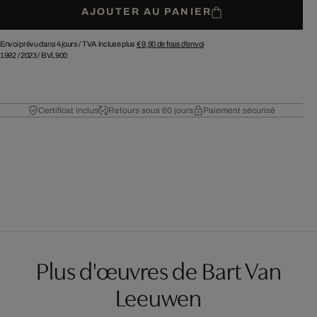
AJOUTER AU PANIER
Envoi prévu dans 4 jours /
TVA incluse plus
€ 9,90
de frais d'envoi
1992
/
2023
/
BVL900
Certificat inclus
Retours sous 60 jours
Paiement sécurisé
Plus d'œuvres de Bart Van
Leeuwen