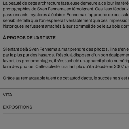
La beauté de cette architecture fastueuse demeure à ce jour inaltér
photographies de Sven Fennema en témoignent. Ces lieux féodaux
passionnants mystères à éclairer. Fennema s’approche de ces salo
sensibilité telle que l’on espérerait véritablement que ces impres
historiques ne fussent arrachés à leur sommeil de belle au bois dor
À PROPOS DE L'ARTISTE
Si enfant déjà Sven Fennema aimait prendre des photos, il ne s’en 
par le plus pur des hasards. Résolu à disposer d’un bon équipem
favori, les photomontages, il s'est acheté un appareil photo numér
faire des photos. Cette activité lui a tant plu qu’il a décidé en 2007
Grâce au remarquable talent de cet autodidacte, le succès ne s'est g
VITA
EXPOSITIONS