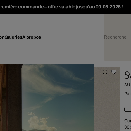
première commande – offre valable jusqu'au 09.08.2026 !
ion
Galeries
À propos
S
SU
Pet
Con
30 