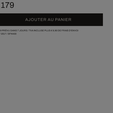
 179
AJOUTER AU PANIER
I PRÉVU DANS 7 JOURS /
TVA INCLUSE PLUS
€ 9,90
DE FRAIS D'ENVOI
/
2017
/
SFN400