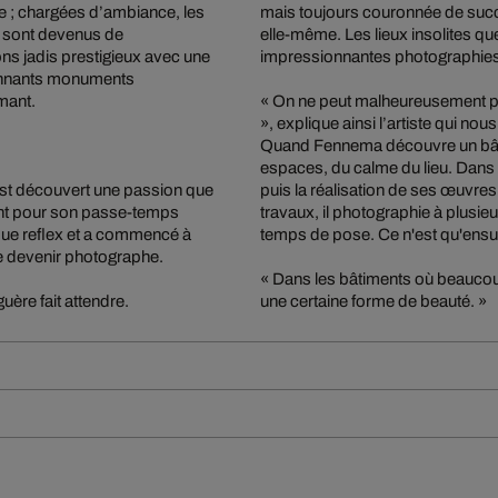
ée ; chargées d’ambiance, les
mais toujours couronnée de succè
 sont devenus de
elle-même. Les lieux insolites q
ns jadis prestigieux avec une
impressionnantes photographies q
sionnants monuments
mant.
« On ne peut malheureusement pas
», explique ainsi l’artiste qui no
Quand Fennema découvre un bâtim
espaces, du calme du lieu. Dans 
est découvert une passion que
puis la réalisation de ses œuvre
ent pour son passe-temps
travaux, il photographie à plusieur
ique reflex et a commencé à
temps de pose. Ce n'est qu'ensuit
 de devenir photographe.
« Dans les bâtiments où beaucoup
uère fait attendre.
une certaine forme de beauté. »