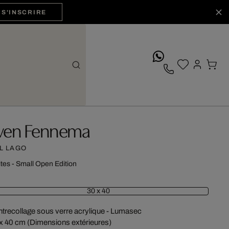
S'INSCRIRE
whatsApp
ven Fennema
L LAGO
ites - Small Open Edition
30 x 40
trecollage sous verre acrylique - Lumasec
x 40 cm (Dimensions extérieures)