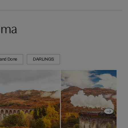
ema
 and Done
DARLINGS