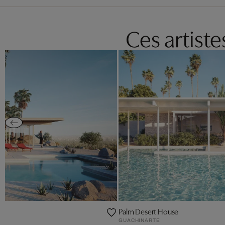
Ces artist
Palm Desert House
GUACHINARTE