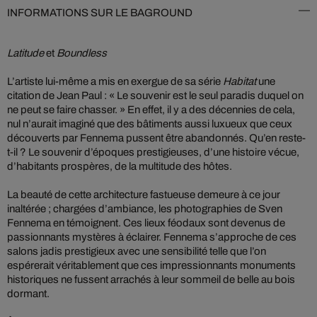
INFORMATIONS SUR LE BAGROUND
Latitude
et
Boundless
L’artiste lui-même a mis en exergue de sa série
Habitat
une
citation de Jean Paul : « Le souvenir est le seul paradis duquel on
ne peut se faire chasser. » En effet, il y a des décennies de cela,
nul n’aurait imaginé que des bâtiments aussi luxueux que ceux
découverts par Fennema pussent être abandonnés. Qu’en reste-
t-il ? Le souvenir d’époques prestigieuses, d’une histoire vécue,
d’habitants prospères, de la multitude des hôtes.
La beauté de cette architecture fastueuse demeure à ce jour
inaltérée ; chargées d’ambiance, les photographies de Sven
Fennema en témoignent. Ces lieux féodaux sont devenus de
passionnants mystères à éclairer. Fennema s’approche de ces
salons jadis prestigieux avec une sensibilité telle que l’on
espérerait véritablement que ces impressionnants monuments
historiques ne fussent arrachés à leur sommeil de belle au bois
dormant.