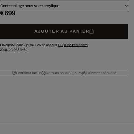
Contrecollage sous verre acrylique
€ 699
AJOUTER AU PANIER
Envoi prévu dans 7 jours /
TVA incluse plus
€ 14,90
de frais d'envoi
2019
/
2019
/
SFN60
Certificat inclus
Retours sous 60 jours
Paiement sécurisé