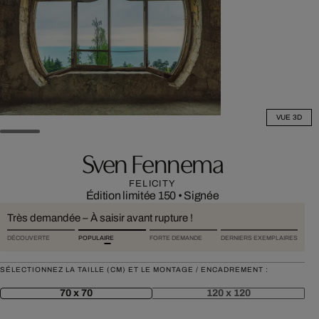
VUE 3D
Sven Fennema
FELICITY
Édition limitée 150
•
Signée
Très demandée – À saisir avant rupture !
DÉCOUVERTE
POPULAIRE
FORTE DEMANDE
DERNIERS EXEMPLAIRES
SÉLECTIONNEZ LA TAILLE (CM) ET LE MONTAGE / ENCADREMENT :
70 x 70
120 x 120