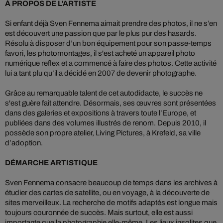
À PROPOS DE L'ARTISTE
Si enfant déjà Sven Fennema aimait prendre des photos, il ne s’en
est découvert une passion que par le plus pur des hasards.
Résolu à disposer d’un bon équipement pour son passe-temps
favori, les photomontages, il s'est acheté un appareil photo
numérique reflex et a commencé à faire des photos. Cette activité
lui a tant plu qu’il a décidé en 2007 de devenir photographe.
Grâce au remarquable talent de cet autodidacte, le succès ne
s'est guère fait attendre. Désormais, ses œuvres sont présentées
dans des galeries et expositions à travers toute l’Europe, et
publiées dans des volumes illustrés de renom. Depuis 2010, il
possède son propre atelier, Living Pictures, à Krefeld, sa ville
d’adoption.
DÉMARCHE ARTISTIQUE
Sven Fennema consacre beaucoup de temps dans les archives à
étudier des cartes de satellite, ou en voyage, à la découverte de
sites merveilleux. La recherche de motifs adaptés est longue mais
toujours couronnée de succès. Mais surtout, elle est aussi
importante que la photographie elle-même. Les lieux insolites que