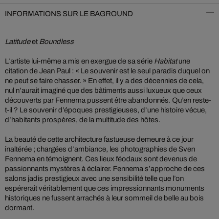
INFORMATIONS SUR LE BAGROUND
Latitude
et
Boundless
L’artiste lui-même a mis en exergue de sa série
Habitat
une
citation de Jean Paul : « Le souvenir est le seul paradis duquel on
ne peut se faire chasser. » En effet, il y a des décennies de cela,
nul n’aurait imaginé que des bâtiments aussi luxueux que ceux
découverts par Fennema pussent être abandonnés. Qu’en reste-
t-il ? Le souvenir d’époques prestigieuses, d’une histoire vécue,
d’habitants prospères, de la multitude des hôtes.
La beauté de cette architecture fastueuse demeure à ce jour
inaltérée ; chargées d’ambiance, les photographies de Sven
Fennema en témoignent. Ces lieux féodaux sont devenus de
passionnants mystères à éclairer. Fennema s’approche de ces
salons jadis prestigieux avec une sensibilité telle que l’on
espérerait véritablement que ces impressionnants monuments
historiques ne fussent arrachés à leur sommeil de belle au bois
dormant.