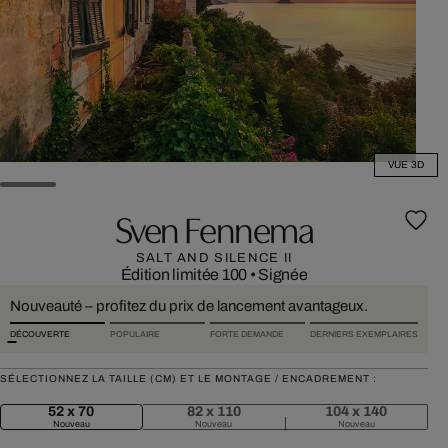
VUE 3D
Sven Fennema
SALT AND SILENCE II
Édition limitée 100
•
Signée
Nouveauté – profitez du prix de lancement avantageux.
DÉCOUVERTE
POPULAIRE
FORTE DEMANDE
DERNIERS EXEMPLAIRES
SÉLECTIONNEZ LA TAILLE (CM) ET LE MONTAGE / ENCADREMENT :
52 x 70
82 x 110
104 x 140
Nouveau
Nouveau
Nouveau