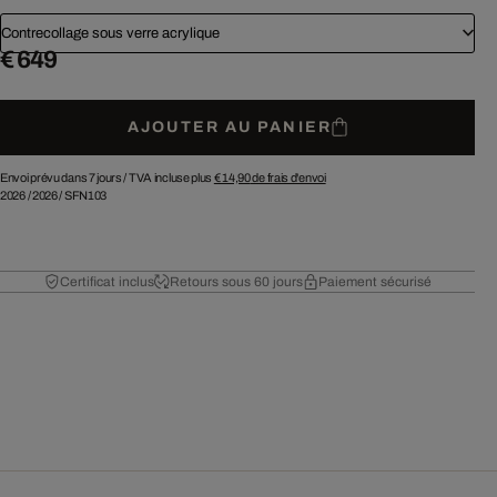
Contrecollage sous verre acrylique
€ 649
AJOUTER AU PANIER
Envoi prévu dans 7 jours /
TVA incluse plus
€ 14,90
de frais d'envoi
2026
/
2026
/
SFN103
Certificat inclus
Retours sous 60 jours
Paiement sécurisé