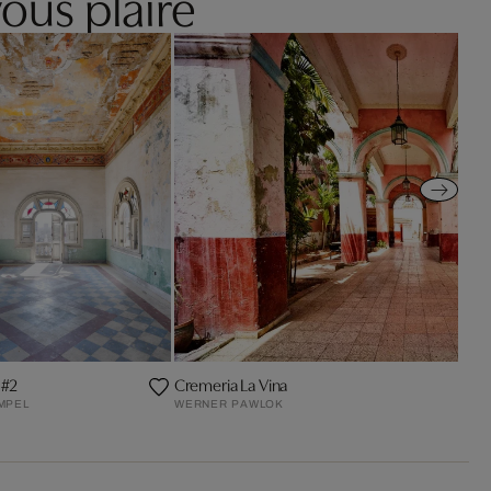
ous plaire
 #2
Cremeria La Vina
MPEL
WERNER PAWLOK