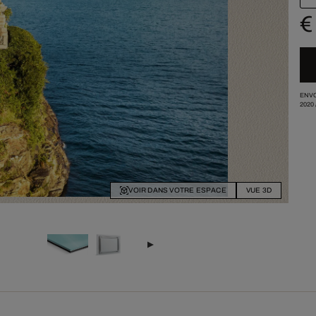
€
ENVO
2020
VOIR DANS VOTRE ESPACE
VUE 3D