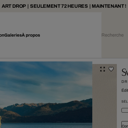
ART DROP | SEULEMENT 72 HEURES | MAINTENANT !
ion
Galeries
À propos
S
DR
Édi
SÉL
Con