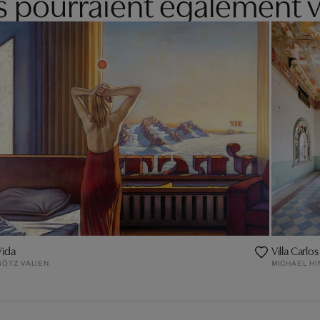
es pourraient également v
Vida
Villa Carlos
GÖTZ VALIEN
MICHAEL HI