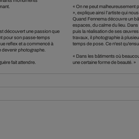
sionnants monuments
mant.
« On ne peut malheureusement pas
», explique ainsi l’artiste qui no
Quand Fennema découvre un bâtim
espaces, du calme du lieu. Dans 
est découvert une passion que
puis la réalisation de ses œuvre
ent pour son passe-temps
travaux, il photographie à plusieur
ique reflex et a commencé à
temps de pose. Ce n'est qu'ensuit
 de devenir photographe.
« Dans les bâtiments où beaucoup
uère fait attendre.
une certaine forme de beauté. »