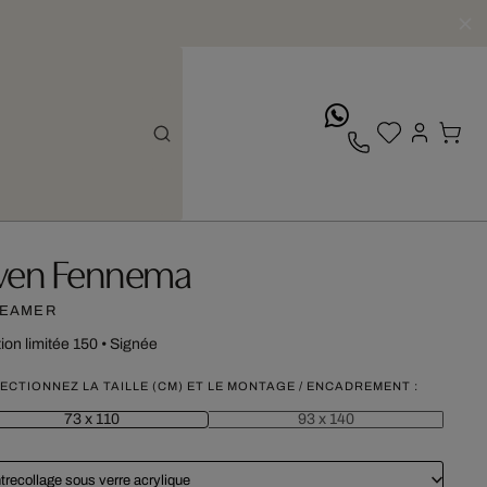
whatsApp
ven Fennema
EAMER
tion limitée 150
•
Signée
ECTIONNEZ LA TAILLE (CM) ET LE MONTAGE / ENCADREMENT :
73 x 110
93 x 140
trecollage sous verre acrylique