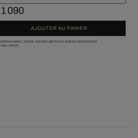
 1 090
AJOUTER AU PANIER
I PRÉVU DANS 7 JOURS /
TVA INCLUSE PLUS
€ 19,90
DE FRAIS D'ENVOI
/
2021
/
SFN72