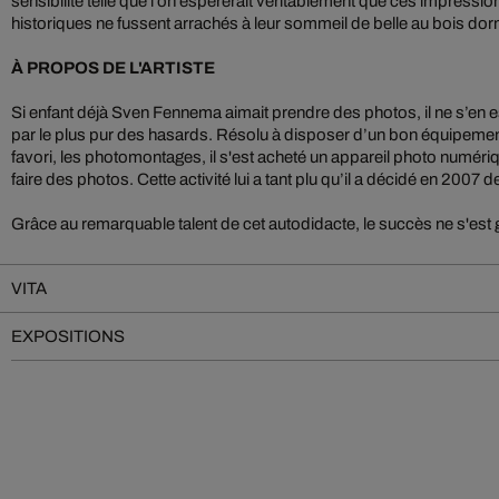
sensibilité telle que l’on espérerait véritablement que ces impres
historiques ne fussent arrachés à leur sommeil de belle au bois dor
À PROPOS DE L'ARTISTE
Si enfant déjà Sven Fennema aimait prendre des photos, il ne s’en 
par le plus pur des hasards. Résolu à disposer d’un bon équipem
favori, les photomontages, il s'est acheté un appareil photo numér
faire des photos. Cette activité lui a tant plu qu’il a décidé en 2007
Grâce au remarquable talent de cet autodidacte, le succès ne s'est g
VITA
EXPOSITIONS