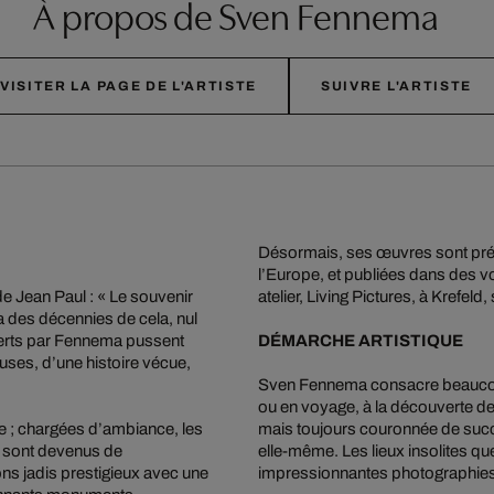
À propos de Sven Fennema
VISITER LA PAGE DE L'ARTISTE
SUIVRE L'ARTISTE
Désormais, ses œuvres sont prés
l’Europe, et publiées dans des v
de Jean Paul : « Le souvenir
atelier, Living Pictures, à Krefeld,
y a des décennies de cela, nul
verts par Fennema pussent
DÉMARCHE ARTISTIQUE
uses, d’une histoire vécue,
Sven Fennema consacre beaucoup 
ou en voyage, à la découverte de
ée ; chargées d’ambiance, les
mais toujours couronnée de succè
 sont devenus de
elle-même. Les lieux insolites q
ns jadis prestigieux avec une
impressionnantes photographies q