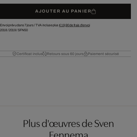
AJOUTER AU PANIER
Envoi prévu dans 7 jours /
TVA incluse plus
€ 19,90
de frais d'envoi
2018
/
2019
/
SFN50
Certificat inclus
Retours sous 60 jours
Paiement sécurisé
Plus d'œuvres de Sven
Fennema