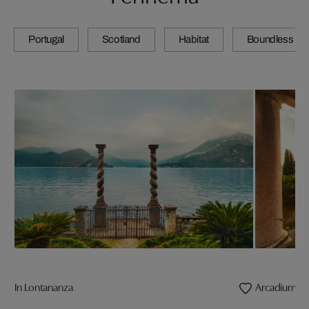
Portugal
Scotland
Habitat
Boundless
In Lontananza
Arcadium