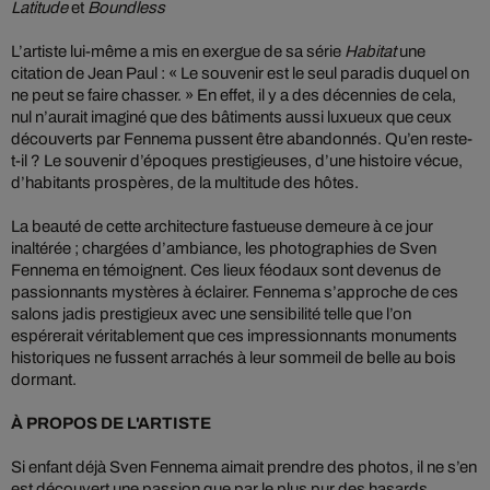
Latitude
et
Boundless
L’artiste lui-même a mis en exergue de sa série
Habitat
une
citation de Jean Paul : « Le souvenir est le seul paradis duquel on
ne peut se faire chasser. » En effet, il y a des décennies de cela,
nul n’aurait imaginé que des bâtiments aussi luxueux que ceux
découverts par Fennema pussent être abandonnés. Qu’en reste-
t-il ? Le souvenir d’époques prestigieuses, d’une histoire vécue,
d’habitants prospères, de la multitude des hôtes.
La beauté de cette architecture fastueuse demeure à ce jour
inaltérée ; chargées d’ambiance, les photographies de Sven
Fennema en témoignent. Ces lieux féodaux sont devenus de
passionnants mystères à éclairer. Fennema s’approche de ces
salons jadis prestigieux avec une sensibilité telle que l’on
espérerait véritablement que ces impressionnants monuments
historiques ne fussent arrachés à leur sommeil de belle au bois
dormant.
À PROPOS DE L'ARTISTE
Si enfant déjà Sven Fennema aimait prendre des photos, il ne s’en
est découvert une passion que par le plus pur des hasards.