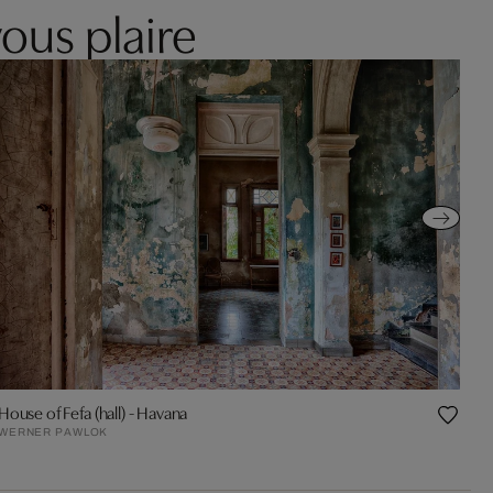
ous plaire
House of Fefa (hall) - Havana
WERNER PAWLOK