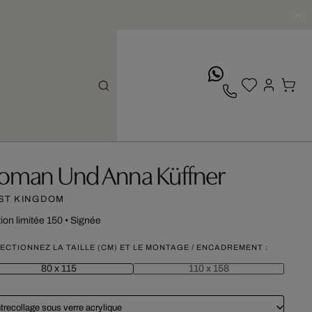
whatsApp
oman Und Anna Küffner
ST KINGDOM
tion limitée 150
•
Signée
ECTIONNEZ LA TAILLE (CM) ET LE MONTAGE / ENCADREMENT :
80 x 115
110 x 158
trecollage sous verre acrylique