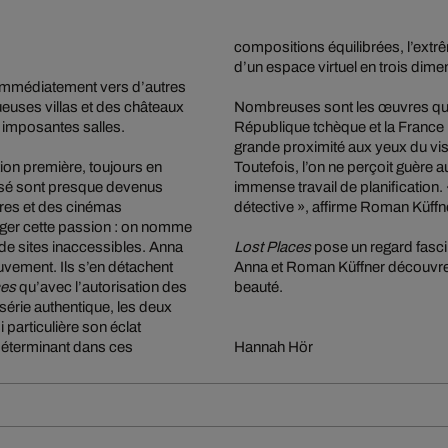
compositions équilibrées, l’extrê
d’un espace virtuel en trois dime
 immédiatement vers d’autres
euses villas et des châteaux
Nombreuses sont les œuvres qui, 
s imposantes salles.
République tchèque et la France 
grande proximité aux yeux du visi
ion première, toujours en
Toutefois, l’on ne perçoit guère
ssé sont presque devenus
immense travail de planification.
tres et des cinémas
détective », affirme Roman Küffn
ager cette passion : on nomme
, de sites inaccessibles. Anna
Lost Places
pose un regard fasci
vement. Ils s’en détachent
Anna et Roman Küffner découvren
ces
qu’avec l’autorisation des
beauté.
série authentique, les deux
particulière son éclat
e déterminant dans ces
Hannah Hör