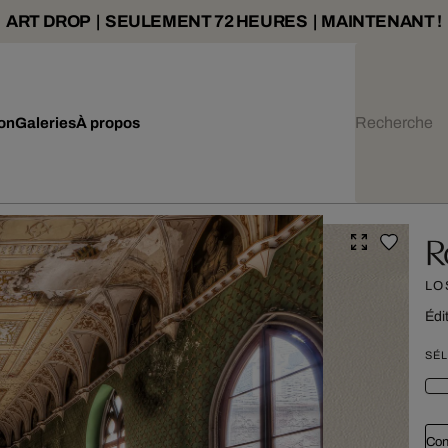
ART DROP | SEULEMENT 72 HEURES | MAINTENANT !
ion
Galeries
À propos
R
LO
Édi
SÉL
Con