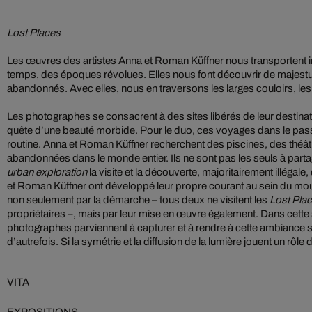
Lost Places
Les œuvres des artistes Anna et Roman Küffner nous transportent
temps, des époques révolues. Elles nous font découvrir de majestu
abandonnés. Avec elles, nous en traversons les larges couloirs, le
Les photographes se consacrent à des sites libérés de leur destinat
quête d’une beauté morbide. Pour le duo, ces voyages dans le pa
routine. Anna et Roman Küffner recherchent des piscines, des théâ
abandonnées dans le monde entier. Ils ne sont pas les seuls à part
urban
exploration
la visite et la découverte, majoritairement illégale
et Roman Küffner ont développé leur propre courant au sein du mou
non seulement par la démarche – tous deux ne visitent les
Lost Pla
propriétaires –, mais par leur mise en œuvre également. Dans cette 
photographes parviennent à capturer et à rendre à cette ambiance si 
d’autrefois. Si la symétrie et la diffusion de la lumière jouent un rôl
VITA