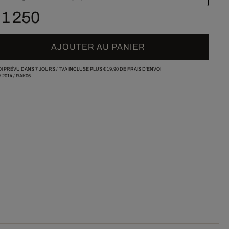
 1 250
AJOUTER AU PANIER
I PRÉVU DANS 7 JOURS /
TVA INCLUSE PLUS
€ 19,90
DE FRAIS D'ENVOI
/
2014
/
RAK06