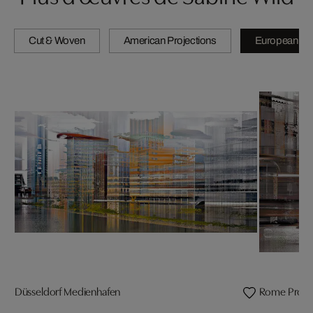
Cut & Woven
American Projections
European Pro
Düsseldorf Medienhafen
Rome Projec