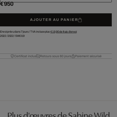
€ 950
AJOUTER AU PANIER
Envoi prévu dans 7 jours /
TVA incluse plus
€ 19,90
de frais d'envoi
2022
/
2022
/
SWI319
Certificat inclus
Retours sous 60 jours
Paiement sécurisé
Plus d'œuvres de Sabine Wild