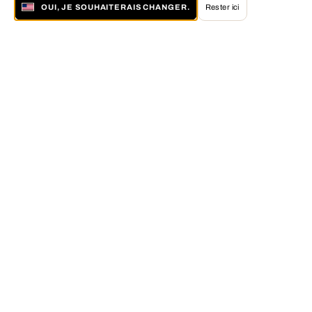
OUI, JE SOUHAITERAIS CHANGER.
Rester ici
À propos de LUMAS