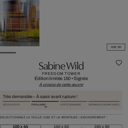
VUE 3D
Sabine Wild
FREEDOM TOWER
Édition limitée 150
•
Signée
À propos de cette œuvre
Très demandée – À saisir avant rupture !
DÉCOUVERTE
POPULAIRE
FORTE DEMANDE
DERNIERS EXEMPLAIRES
SÉLECTIONNEZ LA TAILLE (CM) ET LE MONTAGE / ENCADREMENT :
100 x 44
140 x 62
180 x 80