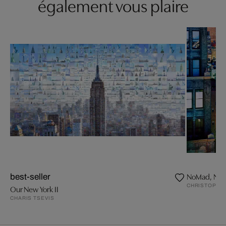
également vous plaire
NoMad, New
best-seller
CHRISTOPHE
Our New York II
CHARIS TSEVIS