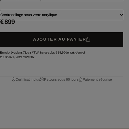
Contrecollage sous verre acrylique
€ 899
AJOUTER AU PANIER
Envoi prévu dans 7 jours /
TVA incluse plus
€ 19,90
de frais d'envoi
2018/2021
/
2021
/
SWI307
Certificat inclus
Retours sous 60 jours
Paiement sécurisé