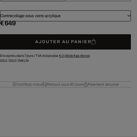
Contrecollage sous verre acrylique
€ 649
AJOUTER AU PANIER
Envoi prévu dans 7 jours /
TVA incluse plus
€ 14,90
de frais d'envoi
2012
/
2012
/
SWI134
Certificat inclus
Retours sous 60 jours
Paiement sécurisé