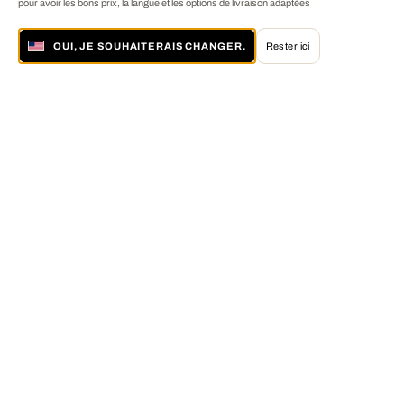
pour avoir les bons prix, la langue et les options de livraison adaptées
OUI, JE SOUHAITERAIS CHANGER.
Rester ici
À propos de LUMAS