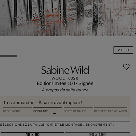
VUE 3D
Sabine Wild
WOOD_0026
Édition limitée 100
•
Signée
À propos de cette œuvre
Très demandée – À saisir avant rupture !
DÉCOUVERTE
POPULAIRE
FORTE DEMANDE
DERNIERS EXEMPLAIRES
SÉLECTIONNEZ LA TAILLE (CM) ET LE MONTAGE / ENCADREMENT :
45 x 90
90 x 180