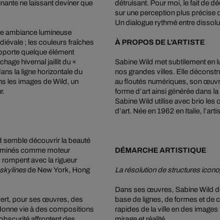
cinante ne laissant deviner que
détruisant. Pour moi, le fait de
sur une perception plus précise d
Un dialogue rythmé entre dissoluti
ne ambiance lumineuse
diévale ; les couleurs fraîches
À PROPOS DE L'ARTISTE
e apporte quelque élément
hage hivernal jaillit du «
Sabine Wild met subtilement en l
ans la ligne horizontale du
nos grandes villes. Elle déconstr
ans les images de Wild, un
au floutés numériques, son œuvre 
r.
forme d’art ainsi générée dans la
Sabine Wild utilise avec brio les 
d’art. Née en 1962 en Italie, l’artis
d semble découvrir la beauté
 illuminés comme moteur
DÉMARCHE ARTISTIQUE
s rompent avec la rigueur
skylines
de New York, Hong
La résolution de structures icon
Dans ses œuvres, Sabine Wild do
vert, pour ses œuvres, des
base de lignes, de formes et de 
te donne vie à des compositions
rapides de la ville en des images 
’obscurité affrontent des
mirage et réalité.