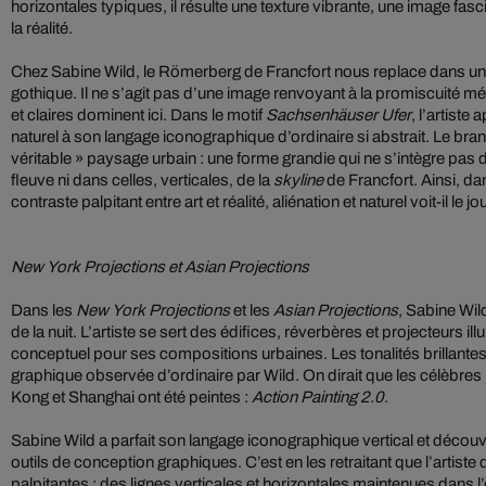
horizontales typiques, il résulte une texture vibrante, une image fas
la réalité.
Chez Sabine Wild, le Römerberg de Francfort nous replace dans u
gothique. Il ne s’agit pas d’une image renvoyant à la promiscuité mé
et claires dominent ici. Dans le motif
Sachsenhäuser Ufer
, l’artist
naturel à son langage iconographique d’ordinaire si abstrait. Le branc
véritable » paysage urbain : une forme grandie qui ne s’intègre pas d
fleuve ni dans celles, verticales, de la
skyline
de Francfort. Ainsi, d
contraste palpitant entre art et réalité, aliénation et naturel voit-il le jou
New York Projections et Asian Projections
Dans les
New York Projections
et les
Asian Projections
, Sabine Wil
de la nuit. L’artiste se sert des édifices, réverbères et projecteurs
conceptuel pour ses compositions urbaines. Les tonalités brillante
graphique observée d’ordinaire par Wild. On dirait que les célèbres
Kong et Shanghai ont été peintes :
Action Painting 2.0
.
Sabine Wild a parfait son langage iconographique vertical et décou
outils de conception graphiques. C’est en les retraitant que l’artis
palpitantes : des lignes verticales et horizontales maintenues dans l