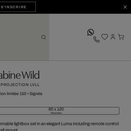
S'INSCRIRE
whatsApp
abine Wild
 PROJECTION LVLL
tion limitée 150
•
Signée
80 x 120
Nouveau
mable lightbox set in an elegant Luma including remote control
all mount