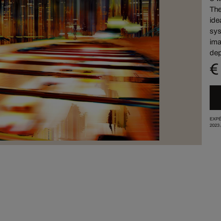
The
ide
sys
ima
dep
€
EXPÉ
2023