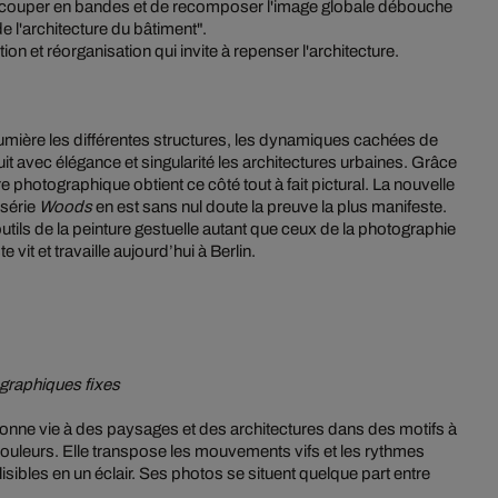
 découper en bandes et de recomposer l'image globale débouche
e l'architecture du bâtiment".
on et réorganisation qui invite à repenser l'architecture.
umière les différentes structures, les dynamiques cachées de
uit avec élégance et singularité les architectures urbaines. Grâce
photographique obtient ce côté tout à fait pictural. La nouvelle
 série
Woods
en est sans nul doute la preuve la plus manifeste.
outils de la peinture gestuelle autant que ceux de la photographie
te vit et travaille aujourd’hui à Berlin.
ographiques fixes
nne vie à des paysages et des architectures dans des motifs à
couleurs. Elle transpose les mouvements vifs et les rythmes
lisibles en un éclair. Ses photos se situent quelque part entre