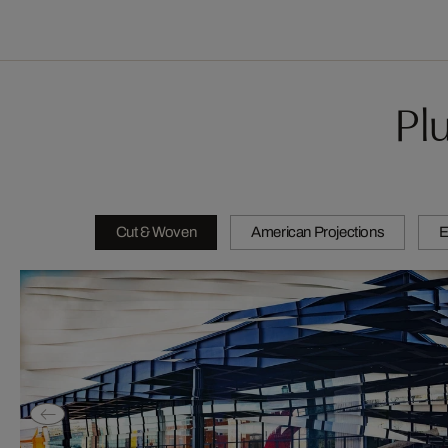
Pl
Cut & Woven
American Projections
E