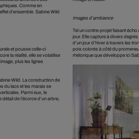
graphiques. Comme en
l’effet d’ensemble. Sabine Wild
Images d’ambiance
Tel un contre-projet faisant éch
jour. Elle capture à divers degré
d’un jour d’hiver à travers les tro
urale et pousse celle-ci
pois colorés à côté du promeneur.
e la réalité, elle se volatilise
rhétorique que développe ici Sabi
’image, plus les lignes
abine Wild. La construction de
s du lacs et les marais se
erticales. Parmi eux, le
 détail de l’écorce d’un arbre,