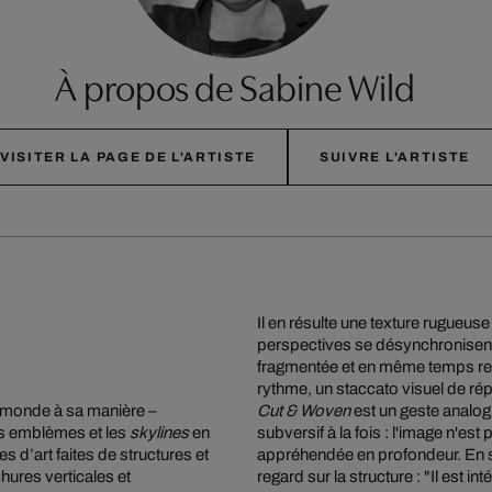
À propos de Sabine Wild
VISITER LA PAGE DE L'ARTISTE
SUIVRE L'ARTISTE
Il en résulte une texture rugueuse
perspectives se désynchronisent. 
fragmentée et en même temps r
rythme, un staccato visuel de répé
u monde à sa manière –
Cut & Woven
est un geste analo
es emblèmes et les
skylines
en
subversif à la fois : l'image n'es
 d’art faites de structures et
appréhendée en profondeur. En s
hures verticales et
regard sur la structure : "Il est i