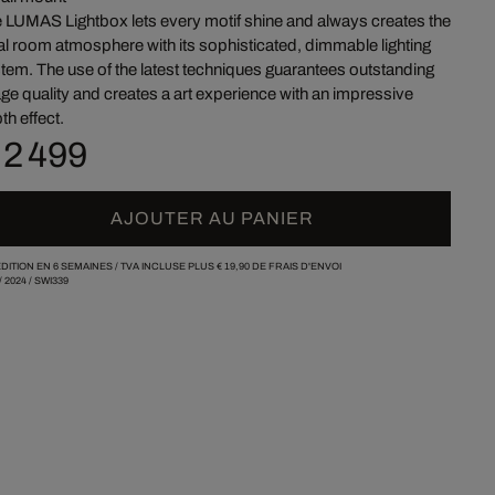
 LUMAS Lightbox lets every motif shine and always creates the
al room atmosphere with its sophisticated, dimmable lighting
tem. The use of the latest techniques guarantees outstanding
ge quality and creates a art experience with an impressive
th effect.
 2 499
AJOUTER AU PANIER
DITION EN 6 SEMAINES /
TVA INCLUSE PLUS
€ 19,90
DE FRAIS D'ENVOI
/
2024
/
SWI339