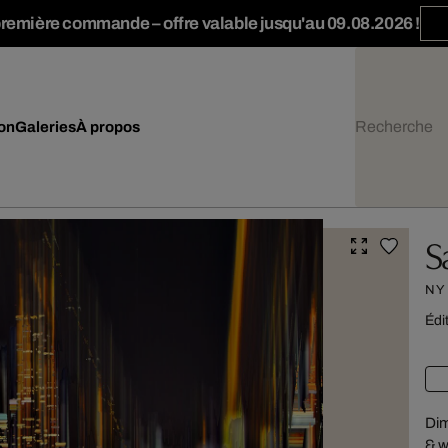
première commande – offre valable jusqu'au 09.08.2026 !
ion
Galeries
À propos
S
NY
Édi
Dim
& w