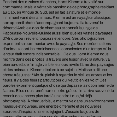
Pendant des dizaines d’années, Horst Klemm a travaillé sur
commande. Mais la véritable passion de ce photographe résidant
au Cap, en Afrique du Sud, est en fait la nature et le monde
infiniment varié des animaux. Klemm est un voyageur classique,
son appareil photo l'accompagnant toujours. Il a traversé le
désert d'Arabie à dos de chameau et connaît la jungle de
Papouasie-Nouvelle-Guinée aussi bien que les vastes paysages
d'Afrique où il revient, toujours et encore. Ses photographies
expriment sa communion avec le paysage. Ses représentations
d’animaux sont les réminiscences conscientes d'un temps où la
lenteur était encore indispensable... Ce que Horst Klemm nous
montre dans ces photos, à travers une fusion avec la nature, va
bien au-delà de l’image visible, et nous révèle l'âme des paysages
et des animaux. Klemm déclare à ce sujet : « Matisse a dit une
chose très juste : "Aie du plaisir à regarder le ciel, les arbres et les
fleurs. Il y a des fleurs partout pour qui veut bien les voir." Ces
paroles expriment quelque chose qui dépasse la notion même de
Nature. Elles nous remémorent notre grâce. Il m'arrive souvent de
revenir des années plus tard à un endroit que j'ai déjà
photographié. À chaque fois, je me trouve dans un environnement
magique et nouveau, une énergie différente et de nouvelles
sources d’inspiration s’en dégagent. J'essaie toujours de
transmettre au spectateur une émotion unique sous forme