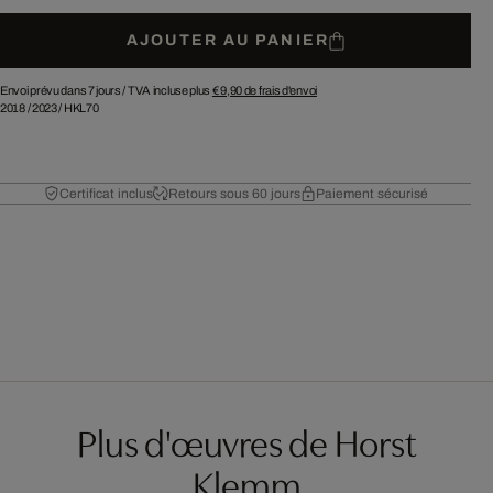
AJOUTER AU PANIER
Envoi prévu dans 7 jours /
TVA incluse plus
€ 9,90
de frais d'envoi
2018
/
2023
/
HKL70
Certificat inclus
Retours sous 60 jours
Paiement sécurisé
Plus d'œuvres de Horst
Klemm