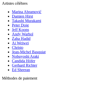
Artistes célèbres
Marina Abramović
Damien Hirst
Takashi Murakami
Peter Doig
Jeff Koons
Andy Warhol
Zaha Hadid
Ai Weiwei
Christo
Jean-Michel Basquiat
Nobuyoshi Araki
Candida Höfer
Gerhard Richter
Ed Sheeran
Méthodes de paiement