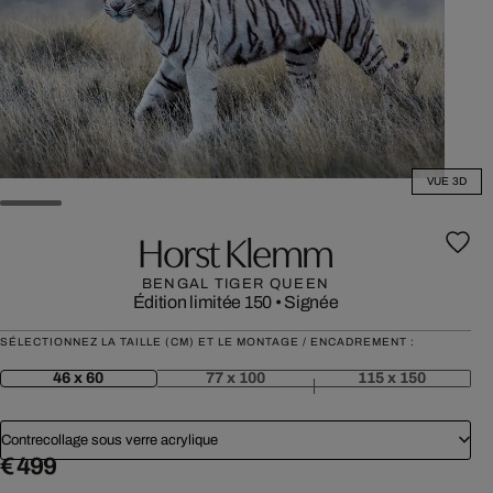
VUE 3D
Horst Klemm
BENGAL TIGER QUEEN
Édition limitée 150
•
Signée
SÉLECTIONNEZ LA TAILLE (CM) ET LE MONTAGE / ENCADREMENT :
46 x 60
77 x 100
115 x 150
Contrecollage sous verre acrylique
€ 499