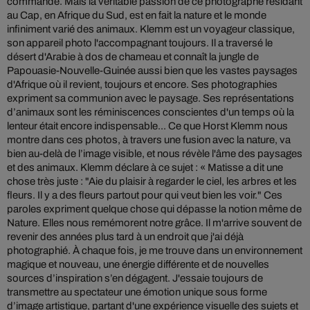
commande. Mais la véritable passion de ce photographe résidant
au Cap, en Afrique du Sud, est en fait la nature et le monde
infiniment varié des animaux. Klemm est un voyageur classique,
son appareil photo l'accompagnant toujours. Il a traversé le
désert d'Arabie à dos de chameau et connaît la jungle de
Papouasie-Nouvelle-Guinée aussi bien que les vastes paysages
d'Afrique où il revient, toujours et encore. Ses photographies
expriment sa communion avec le paysage. Ses représentations
d’animaux sont les réminiscences conscientes d'un temps où la
lenteur était encore indispensable... Ce que Horst Klemm nous
montre dans ces photos, à travers une fusion avec la nature, va
bien au-delà de l’image visible, et nous révèle l'âme des paysages
et des animaux. Klemm déclare à ce sujet : « Matisse a dit une
chose très juste : "Aie du plaisir à regarder le ciel, les arbres et les
fleurs. Il y a des fleurs partout pour qui veut bien les voir." Ces
paroles expriment quelque chose qui dépasse la notion même de
Nature. Elles nous remémorent notre grâce. Il m'arrive souvent de
revenir des années plus tard à un endroit que j'ai déjà
photographié. À chaque fois, je me trouve dans un environnement
magique et nouveau, une énergie différente et de nouvelles
sources d’inspiration s’en dégagent. J'essaie toujours de
transmettre au spectateur une émotion unique sous forme
d’image artistique, partant d'une expérience visuelle des sujets et