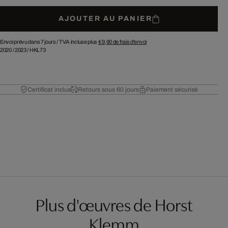
AJOUTER AU PANIER
Envoi prévu dans 7 jours /
TVA incluse plus
€ 9,90
de frais d'envoi
2020
/
2023
/
HKL73
Certificat inclus
Retours sous 60 jours
Paiement sécurisé
Plus d'œuvres de Horst
Klemm