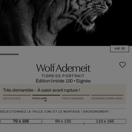
VUE 3D
Wolf Ademeit
TIGRESS PORTRAIT
Édition limitée 100
•
Signée
Très demandée – À saisir avant rupture !
DÉCOUVERTE
POPULAIRE
FORTE DEMANDE
DERNIERS EXEMPLAIRES
SÉLECTIONNEZ LA TAILLE (CM) ET LE MONTAGE / ENCADREMENT :
70 x 105
90 x 135
110 x 165