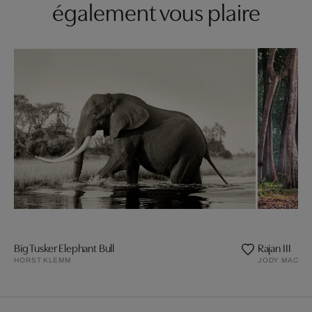
également vous plaire
Big Tusker Elephant Bull
Rajan III
HORST KLEMM
JODY MACDO