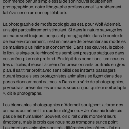
commencé par un simple essai de son nouvel équipement
photographique, notre lithographe professionnel l’a rapidement
fait évoluer en un concept élaboré.
La photographie de motifs zoologiques est, pour Wolf Ademeit,
un sujet particulièrement stimulant. Si dans la nature sauvage les
animaux sont toujours perçus et photographiés dans le contexte
de leur environnement, il est en mesure de présenter ses modèles
de manière plus intime et concentrée. Dans ses œuvres, le zèbre,
le lion, le singe ou le rhinocéros semblent presque statiques dans
cet arrière-plan noir profond. En dépit des conditions lumineuses
très difficiles, il réussit à créer d’impressionnants portraits en gros
plan. Il sait tirer profit avec sensibilité des instants passagers
durant lesquels ses protagonistes animaliers se figent dans des
poses étonnamment calmes. « Dans ma série de photographies,
je voudrais présenter les animaux sous un jour qui leur soit adapté
», dit le photographe.
Les étonnantes photographies d’Ademeit soulignent la force des
animaux au même titre que leur élégance. « Je n’essaie toutefois
pas de les humaniser. Souvent, on dirait qu’ils montrent leurs
émotions, mais je crois que nous nous trompons sur ce point.
Les émotions animales sont très différentes des nôtres. J’ai pu