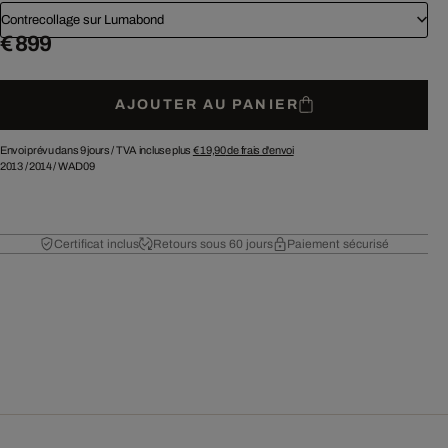
Contrecollage sur Lumabond
€ 899
AJOUTER AU PANIER
Envoi prévu dans 9 jours /
TVA incluse plus
€ 19,90
de frais d'envoi
2013
/
2014
/
WAD09
Certificat inclus
Retours sous 60 jours
Paiement sécurisé