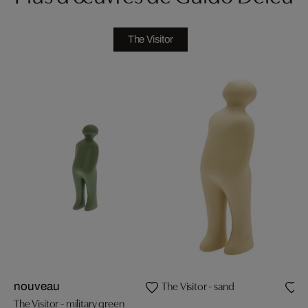
The Visitor
The Visitor - sand
T
nouveau
The Visitor - military green