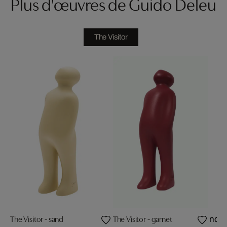
Plus d'œuvres de Guido Deleu
The Visitor
The Visitor - sand
The Visitor - garnet
nou