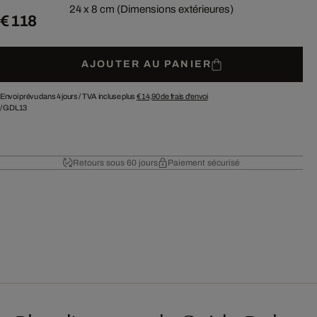
24 x 8 cm (Dimensions extérieures)
€ 118
AJOUTER AU PANIER
Envoi prévu dans 4 jours /
TVA incluse plus
€ 14,90
de frais d'envoi
/
GDL13
Retours sous 60 jours
Paiement sécurisé