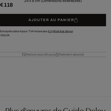
24 x 8 cm (Dimensions extérieures)
€ 118
AJOUTER AU PANIER
Envoi prévu dans 4 jours /
TVA incluse plus
€ 14,90
de frais d'envoi
/
GDL04
Retours sous 60 jours
Paiement sécurisé
Plus d'œuvres de Guido Deleu