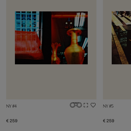
NY #4
NY #5
€ 259
€ 259