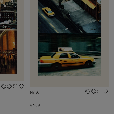
NY #6
€ 259