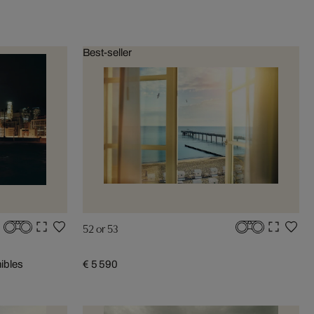
Best-seller
52 or 53
nibles
€ 5 590