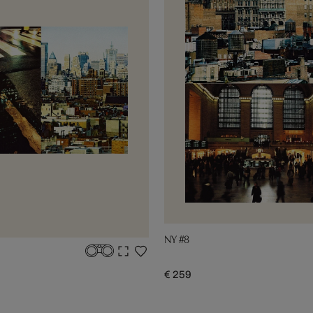
NY #8
€ 259