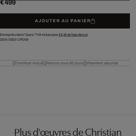
€ 499
AJOUTER AU PANIER
Envoi prévu dans 7 jours /
TVA incluse plus
€ 9,90
de frais d'envoi
2019
/
2023
/
CPO09
Certificat inclus
Retours sous 60 jours
Paiement sécurisé
Plus d'œuvres de Christian