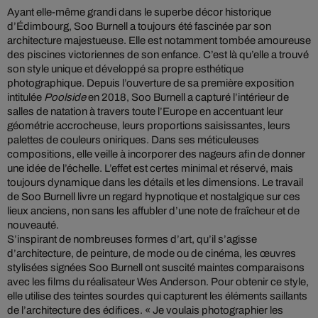
Ayant elle-même grandi dans le superbe décor historique
d’Édimbourg, Soo Burnell a toujours été fascinée par son
architecture majestueuse. Elle est notamment tombée amoureuse
des piscines victoriennes de son enfance. C’est là qu’elle a trouvé
son style unique et développé sa propre esthétique
photographique. Depuis l’ouverture de sa première exposition
intitulée
Poolside
en 2018, Soo Burnell a capturé l’intérieur de
salles de natation à travers toute l’Europe en accentuant leur
géométrie accrocheuse, leurs proportions saisissantes, leurs
palettes de couleurs oniriques. Dans ses méticuleuses
compositions, elle veille à incorporer des nageurs afin de donner
une idée de l’échelle. L’effet est certes minimal et réservé, mais
toujours dynamique dans les détails et les dimensions. Le travail
de Soo Burnell livre un regard hypnotique et nostalgique sur ces
lieux anciens, non sans les affubler d’une note de fraîcheur et de
nouveauté.
S’inspirant de nombreuses formes d’art, qu’il s’agisse
d’architecture, de peinture, de mode ou de cinéma, les œuvres
stylisées signées Soo Burnell ont suscité maintes comparaisons
avec les films du réalisateur Wes Anderson. Pour obtenir ce style,
elle utilise des teintes sourdes qui capturent les éléments saillants
de l’architecture des édifices. « Je voulais photographier les