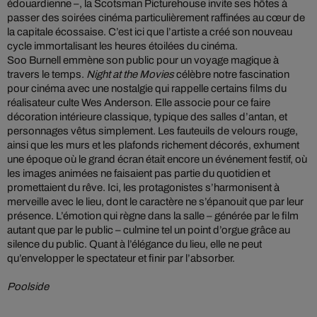
édouardienne –, la Scotsman Picturehouse invite ses hôtes à
passer des soirées cinéma particulièrement raffinées au cœur de
la capitale écossaise. C’est ici que l’artiste a créé son nouveau
cycle immortalisant les heures étoilées du cinéma.
Soo Burnell emmène son public pour un voyage magique à
travers le temps.
Night at the Movies
célèbre notre fascination
pour cinéma avec une nostalgie qui rappelle certains films du
réalisateur culte Wes Anderson. Elle associe pour ce faire
décoration intérieure classique, typique des salles d’antan, et
personnages vêtus simplement. Les fauteuils de velours rouge,
ainsi que les murs et les plafonds richement décorés, exhument
une époque où le grand écran était encore un événement festif, où
les images animées ne faisaient pas partie du quotidien et
promettaient du rêve. Ici, les protagonistes s’harmonisent à
merveille avec le lieu, dont le caractère ne s’épanouit que par leur
présence. L’émotion qui règne dans la salle – générée par le film
autant que par le public – culmine tel un point d’orgue grâce au
silence du public. Quant à l’élégance du lieu, elle ne peut
qu’envelopper le spectateur et finir par l’absorber.
Poolside