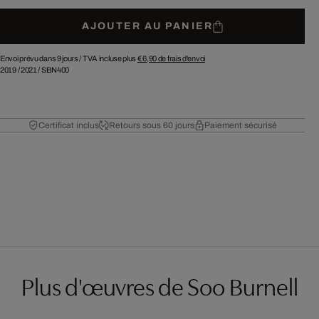
AJOUTER AU PANIER
Envoi prévu dans 9 jours /
TVA incluse plus
€ 6,90
de frais d'envoi
2019
/
2021
/
SBN400
Certificat inclus
Retours sous 60 jours
Paiement sécurisé
Plus d'œuvres de Soo Burnell