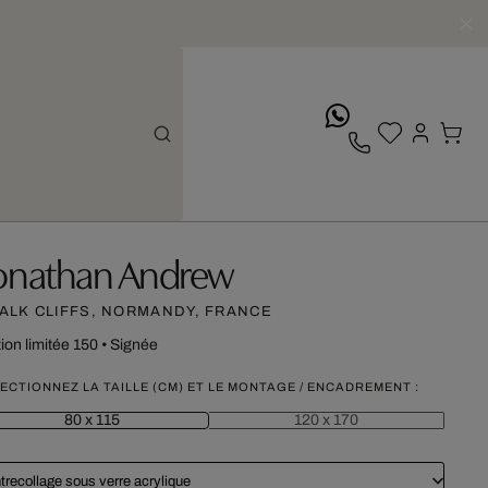
whatsApp
onathan Andrew
ALK CLIFFS, NORMANDY, FRANCE
tion limitée 150
•
Signée
ECTIONNEZ LA TAILLE (CM) ET LE MONTAGE / ENCADREMENT :
80 x 115
120 x 170
trecollage sous verre acrylique