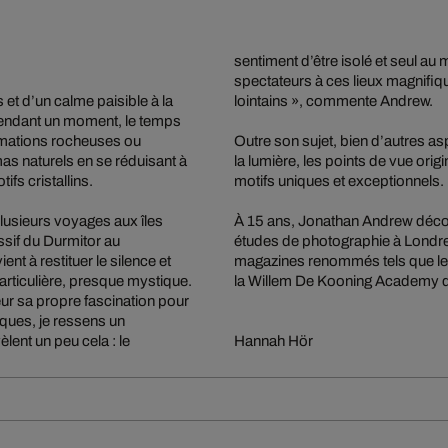
sentiment d’être isolé et seul au
spectateurs à ces lieux magnifiq
et d’un calme paisible à la
lointains », commente Andrew.
pendant un moment, le temps
rmations rocheuses ou
Outre son sujet, bien d’autres as
s naturels en se réduisant à
la lumière, les points de vue ori
fs cristallins.
motifs uniques et exceptionnels.
lusieurs voyages aux îles
À 15 ans, Jonathan Andrew déco
ssif du Durmitor au
études de photographie à Londres,
t à restituer le silence et
magazines renommés tels que l
particulière, presque mystique.
la Willem De Kooning Academy 
eur sa propre fascination pour
iques, je ressens un
ent un peu cela : le
Hannah Hör