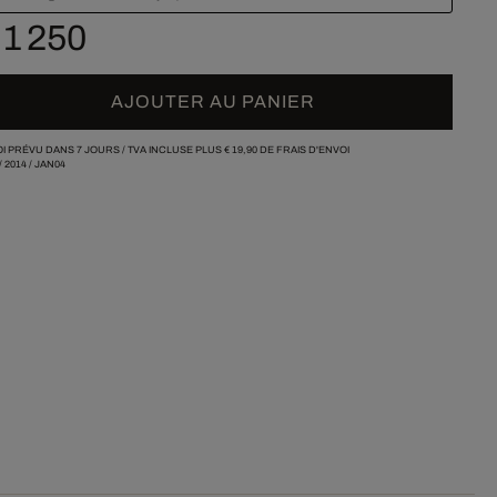
 1 250
AJOUTER AU PANIER
I PRÉVU DANS 7 JOURS /
TVA INCLUSE PLUS
€ 19,90
DE FRAIS D'ENVOI
/
2014
/
JAN04