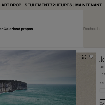
ART DROP | SEULEMENT 72 HEURES | MAINTENANT !
ion
Galeries
À propos
J
CH
Édi
SÉL
Con