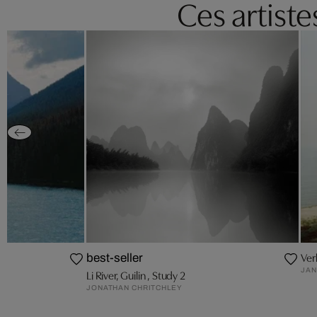
Ces artist
Ver
best-seller
JAN
Li River, Guilin , Study 2
JONATHAN CHRITCHLEY