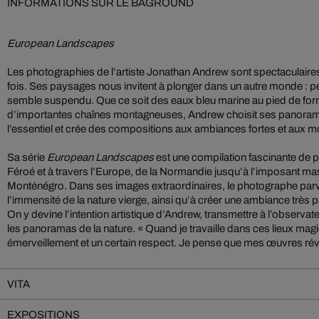
INFORMATIONS SUR LE BAGROUND
European Landscapes
Les photographies de l’artiste Jonathan Andrew sont spectaculaires 
fois. Ses paysages nous invitent à plonger dans un autre monde : 
semble suspendu. Que ce soit des eaux bleu marine au pied de fo
d’importantes chaînes montagneuses, Andrew choisit ses panorama
l’essentiel et crée des compositions aux ambiances fortes et aux moti
Sa série
European Landscapes
est une compilation fascinante de p
Féroé et à travers l’Europe, de la Normandie jusqu’à l’imposant ma
Monténégro. Dans ses images extraordinaires, le photographe parvien
l’immensité de la nature vierge, ainsi qu’à créer une ambiance très 
On y devine l’intention artistique d’Andrew, transmettre à l’observat
les panoramas de la nature. « Quand je travaille dans ces lieux mag
émerveillement et un certain respect. Je pense que mes œuvres révèl
VITA
EXPOSITIONS