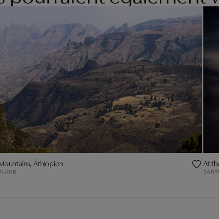
Mountains, Äthiopien
At th
RLAUB
SANT