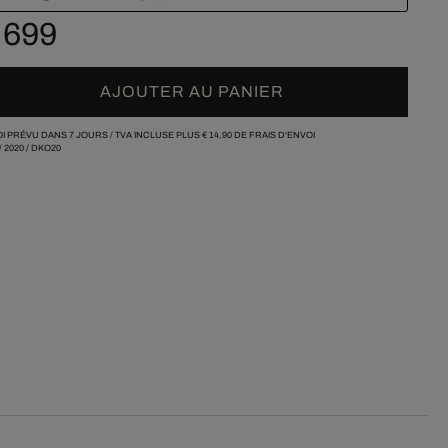
 699
AJOUTER AU PANIER
I PRÉVU DANS 7 JOURS /
TVA INCLUSE PLUS
€ 14,90
DE FRAIS D'ENVOI
/
2020
/
DKO20