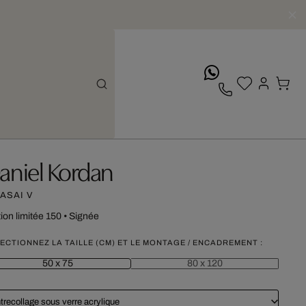
whatsApp
aniel Kordan
ASAI V
tion limitée 150
•
Signée
ECTIONNEZ LA TAILLE (CM) ET LE MONTAGE / ENCADREMENT :
50 x 75
80 x 120
trecollage sous verre acrylique