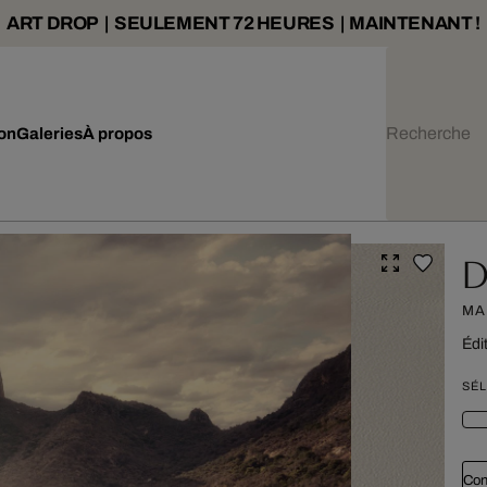
ART DROP | SEULEMENT 72 HEURES | MAINTENANT !
ion
Galeries
À propos
D
MA
Édi
SÉL
Con