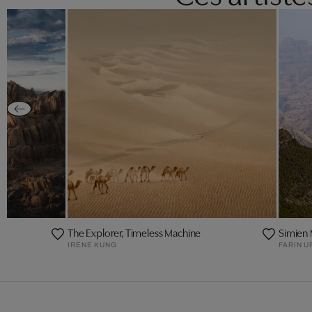
The Explorer, Timeless Machine
Simien 
IRENE KUNG
FARIN U