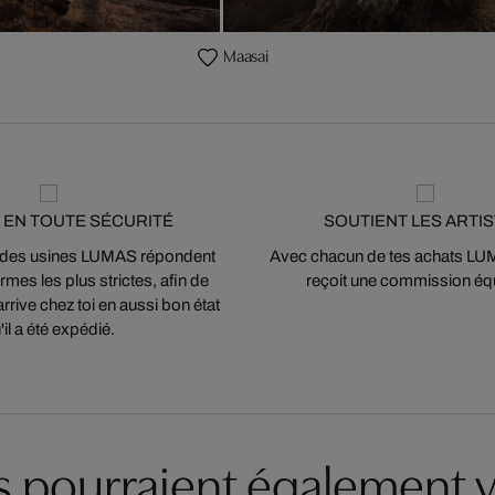
Maasai
 EN TOUTE SÉCURITÉ
SOUTIENT LES ARTI
 des usines LUMAS répondent
Avec chacun de tes achats LUMA
mes les plus strictes, afin de
reçoit une commission équ
arrive chez toi en aussi bon état
'il a été expédié.
es pourraient également v