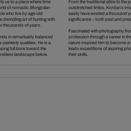
ts us to a place where time
From the traditional attire to the
world of nomadic
Mongolian
outstretched limbs, Kordan’s ima
ple who live by age-old
easily have existed a thousand 
e dwindling art of hunting with
significance – both past and pres
r thousands of years.
Fascinated with photography from
iends in remarkably balanced
profession through a career in th
painterly qualities. He is a
nature inspired him to become a f
oping full bore toward the
leads expeditions of aspiring pho
y endless landscape below.
their skills.