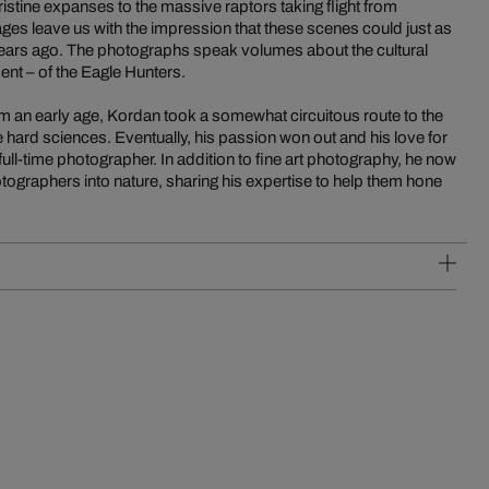
 pristine expanses to the massive raptors taking flight from
ges leave us with the impression that these scenes could just as
years ago. The photographs speak volumes about the cultural
ent – of the Eagle Hunters.
 an early age, Kordan took a somewhat circuitous route to the
e hard sciences. Eventually, his passion won out and his love for
ull-time photographer. In addition to fine art photography, he now
tographers into nature, sharing his expertise to help them hone