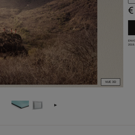
€
ENVO
2019
VUE 3D