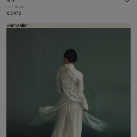
PEZHMAN
€ 3 470
Best-seller