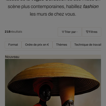
scène plus contemporaines, habillez
fashion
les murs de chez vous.
218
résultats
Trier par
Filtres
Format
Ordre de prix en €
Thèmes
Technique de travail
Nouveau