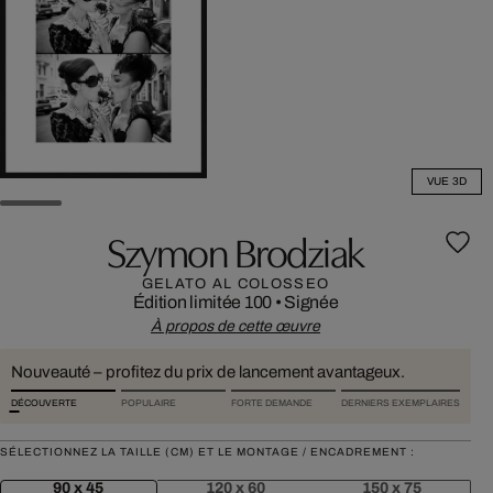
VUE 3D
Szymon Brodziak
GELATO AL COLOSSEO
Édition limitée 100
•
Signée
À propos de cette œuvre
Nouveauté – profitez du prix de lancement avantageux.
DÉCOUVERTE
POPULAIRE
FORTE DEMANDE
DERNIERS EXEMPLAIRES
SÉLECTIONNEZ LA TAILLE (CM) ET LE MONTAGE / ENCADREMENT :
90 x 45
120 x 60
150 x 75