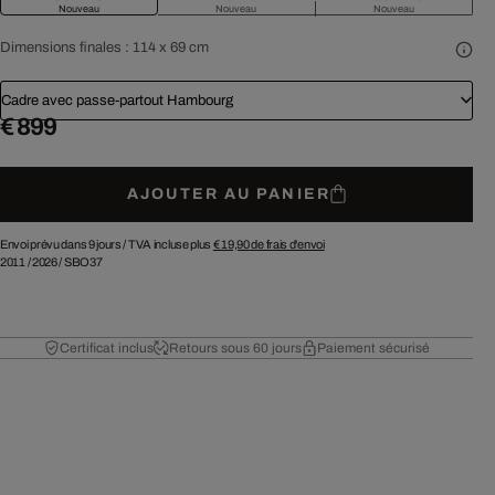
Nouveau
Nouveau
Nouveau
Dimensions finales :
114 x 69 cm
Cadre avec passe-partout Hambourg
€ 899
AJOUTER AU PANIER
Envoi prévu dans 9 jours /
TVA incluse plus
€ 19,90
de frais d'envoi
2011
/
2026
/
SBO37
Certificat inclus
Retours sous 60 jours
Paiement sécurisé