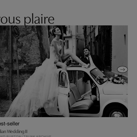
ous plaire
st-seller
alian Wedding II
VID BURTON | TRUNK ARCHIVE