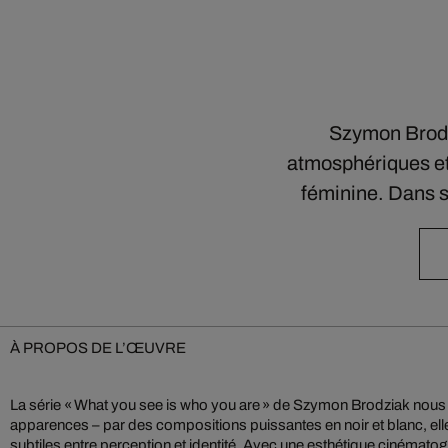
Szymon Brodzi
atmosphériques et 
féminine. Dans s
À PROPOS DE L’ŒUVRE
La série « What you see is who you are » de Szymon Brodziak nous 
vulnérabilité. Ses images, à la fois intemporelles et intimes, suscitent des
apparences – par des compositions puissantes en noir et blanc, elle
qui – et que voyons-nous réellement ? Son œuvre unit rigueur visuelle et 
subtiles entre perception et identité. Avec une esthétique cinématog