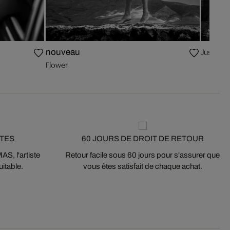
Just bre
nouveau
Flower
STES
60 JOURS DE DROIT DE RETOUR
S, l'artiste
Retour facile sous 60 jours pour s'assurer que
itable.
vous êtes satisfait de chaque achat.