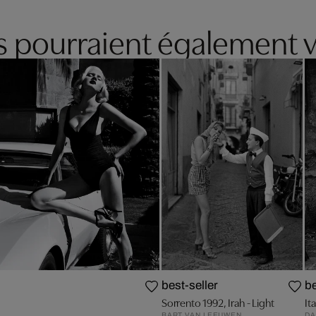
es pourraient également v
best-seller
be
Sorrento 1992, Irah - Light
It
BART VAN LEEUWEN
DA