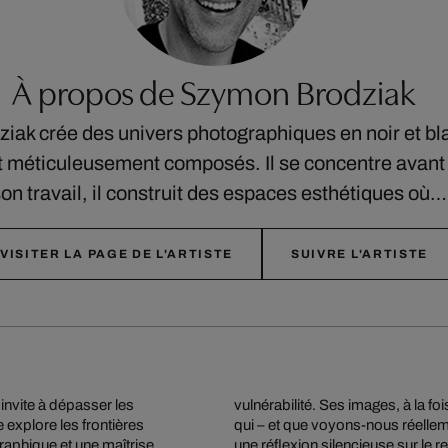
À propos de Szymon Brodziak
ak crée des univers photographiques en noir et bla
méticuleusement composés. Il se concentre avant to
on travail, il construit des espaces esthétiques où
VISITER LA PAGE DE L'ARTISTE
SUIVRE L'ARTISTE
invite à dépasser les
 questions : qui regarde
 explore les frontières
profondeur émotionnelle,
raphique et une maîtrise
une réflexion silencieuse sur le r