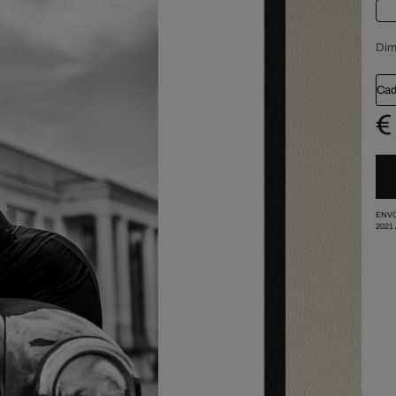
Dim
Cad
€
ENVO
2021