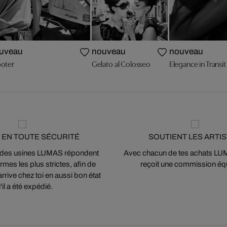
uveau
nouveau
nouveau
oter
Gelato al Colosseo
Elegance in Transit
 EN TOUTE SÉCURITÉ
SOUTIENT LES ARTI
 des usines LUMAS répondent
Avec chacun de tes achats LUMA
mes les plus strictes, afin de
reçoit une commission équ
arrive chez toi en aussi bon état
'il a été expédié.