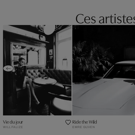
Ces artist
Vie du jour
Ride the Wild
WILL FALIZE
EMRE GUVEN