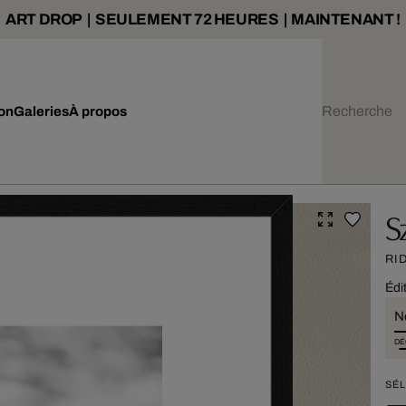
ART DROP | SEULEMENT 72 HEURES | MAINTENANT !
ion
Galeries
À propos
S
RI
Édi
N
DÉ
SÉL