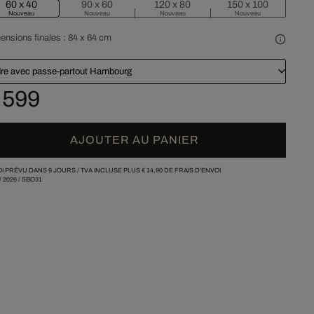
60 x 40
90 x 60
120 x 80
150 x 100
Nouveau
Nouveau
Nouveau
Nouveau
ensions finales :
84 x 64 cm
re avec passe-partout Hambourg
 599
AJOUTER AU PANIER
I PRÉVU DANS 9 JOURS /
TVA INCLUSE PLUS
€ 14,90
DE FRAIS D'ENVOI
/
2026
/
SBO31