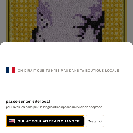
ON DIRAIT QUE TU N'ES PAS DANS TA BOUTIQUE LOCALE
passe sur ton site local
Self-Portrait Embroidery (Purple & Yellow)
pour avoir les bons prix, la langue et les options de livraison adaptées
AI WEIWEI
PLUS DE CET ARTISTE
OUI, JE SOUHAITERAIS CHANGER.
Rester ici