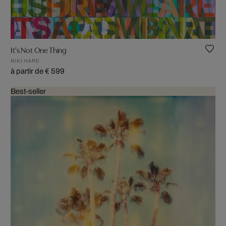
It's Not One Thing
NIKI HARE
à partir de € 599
Best-seller