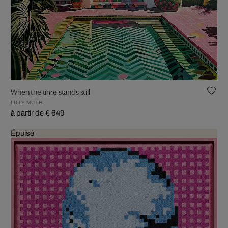
When the time stands still
LILLY MUTH
à partir de € 649
Épuisé