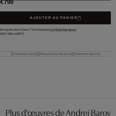
€ 799
AJOUTER AU PANIER
Envoi prévu dans 7 jours /
TVA incluse plus
€ 19,90
de frais d'envoi
2024
/
2024
/
ABR72
Certificat inclus
Retours sous 60 jours
Paiement sécurisé
Plus d'œuvres de Andrej Barov