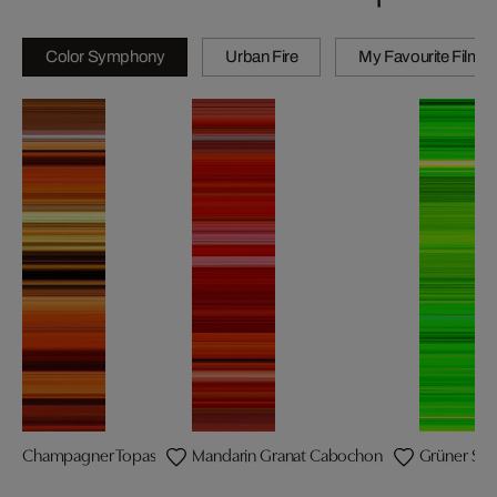
Color Symphony
Urban Fire
My Favourite Films
Champagner Topas
Mandarin Granat Cabochon
Grüner Sm