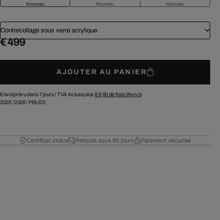
Nouveau
Nouveau
Nouveau
Contrecollage sous verre acrylique
€ 499
AJOUTER AU PANIER
Envoi prévu dans 7 jours /
TVA incluse plus
€ 9,90
de frais d'envoi
2025
/
2026
/
PBU03
Certificat inclus
Retours sous 60 jours
Paiement sécurisé