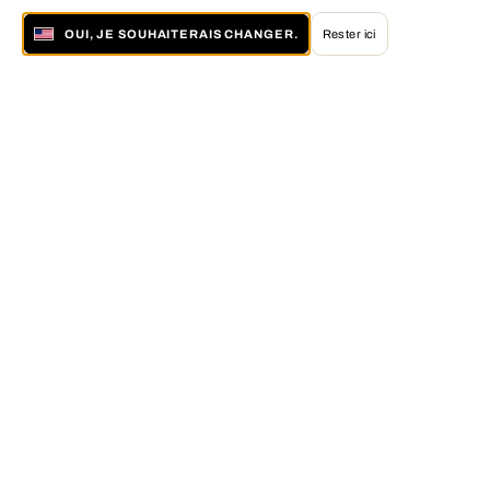
OUI, JE SOUHAITERAIS CHANGER.
Rester ici
À propos de LUMAS