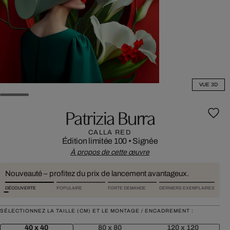
VUE 3D
Patrizia Burra
CALLA RED
Édition limitée 100
•
Signée
À propos de cette œuvre
Nouveauté – profitez du prix de lancement avantageux.
DÉCOUVERTE
POPULAIRE
FORTE DEMANDE
DERNIERS EXEMPLAIRES
SÉLECTIONNEZ LA TAILLE (CM) ET LE MONTAGE / ENCADREMENT :
40 x 40
80 x 80
120 x 120