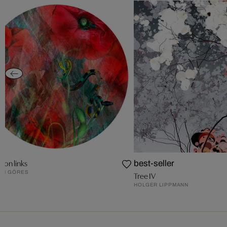
ion links
best-seller
UN GÖRES
Tree IV
HOLGER LIPPMANN