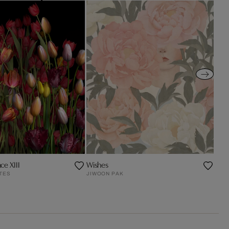
ce XIII
Wishes
TES
JIWOON PAK