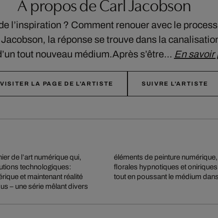
À propos de Carl Jacobson
e l’inspiration ? Comment renouer avec le processu
rl Jacobson, la réponse se trouve dans la canalisatio
 d’un tout nouveau médium.Après s’être…
En savoir 
VISITER LA PAGE DE L'ARTISTE
SUIVRE L'ARTISTE
er de l’art numérique qui,
rtificielle dans des œuvres
lutions technologiques:
inture florale classique
ique et maintenant réalité
tout en poussant le médium dans
us – une série mêlant divers