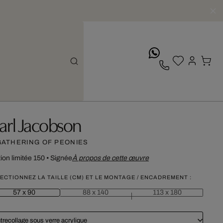
whatsApp
arl Jacobson
GATHERING OF PEONIES
tion limitée 150
•
Signée
À propos de cette œuvre
ECTIONNEZ LA TAILLE (CM) ET LE MONTAGE / ENCADREMENT :
57 x 90
88 x 140
113 x 180
trecollage sous verre acrylique