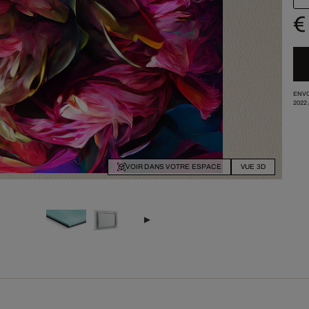
€
ENVO
2022
VOIR DANS VOTRE ESPACE
VUE 3D