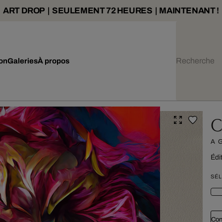
ART DROP | SEULEMENT 72 HEURES | MAINTENANT !
ion
Galeries
À propos
C
A 
Édi
SÉL
Con