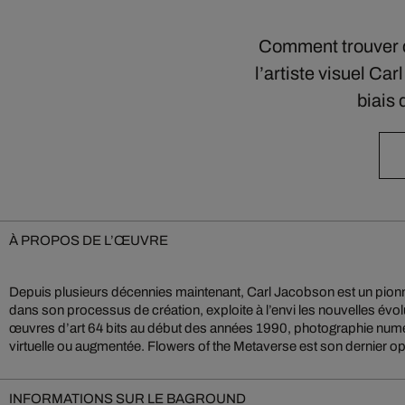
Comment trouver d
l’artiste visuel Ca
biais
À PROPOS DE L’ŒUVRE
Depuis plusieurs décennies maintenant, Carl Jacobson est un pionni
éléments de peinture numérique, d’art procédural et d’intelligence a
dans son processus de création, exploite à l’envi les nouvelles évo
florales hypnotiques et oniriques. Les œuvres rendent hommage à la pe
œuvres d’art 64 bits au début des années 1990, photographie numér
virtuelle ou augmentée. Flowers of the Metaverse est son dernier op
INFORMATIONS SUR LE BAGROUND