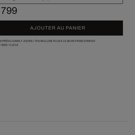
 799
AJOUTER AU PANIER
I PRÉVU DANS 7 JOURS /
TVA INCLUSE PLUS
€ 14,90
DE FRAIS D'ENVOI
/
2023
/
CJC12