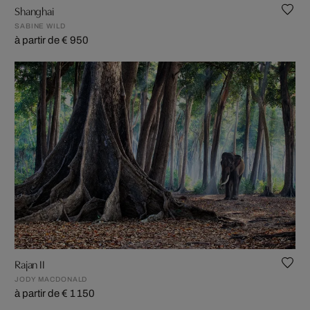
Shanghai
SABINE WILD
à partir de € 950
Rajan II
JODY MACDONALD
à partir de € 1 150