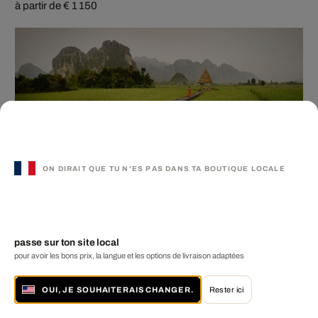
à partir de € 1 150
Spiritual Utopia III
ON DIRAIT QUE TU N'ES PAS DANS TA BOUTIQUE LOCALE
RUI CAMILO
à partir de € 1 090
passe sur ton site local
pour avoir les bons prix, la langue et les options de livraison adaptées
OUI, JE SOUHAITERAIS CHANGER.
Rester ici