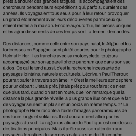
prêts à endurer des grandes fatigues. Ils accompagnaient des
chercheurs pendant leurs expéditions qui, parfois, duraient des
années. Ils voyageaient tous seuls pour, à leur retour, provoquer
un grand étonnement avec leurs découvertes parmi ceux qui
étaient restés à la maison. Encore aujourd’hui, les pièces uniques
et les agrandissements de ces temps sont fortement demandés.
Des distances, comme celle entre son pays natal, le Allgäu, et les
forteresses en Espagne, sont plutôt courtes pour le photographe
Helmut Hirler. Il les franchie avec sa motocyclette, toujours
accompagné par son appareil photo panoramique dans son sac
à dos. Ce qui le tend aussi, c’est la recherche incessante de
paysages lointains, naturels et culturels. L’écrivain Paul Theroux
pourrait parler à travers son âme : « C’est la meilleure atmosphère
pour un départ : J’étais prêt, j’étais prêt pour tout faire ; ce n’est
que plus tard, quand on est en route, que l’on remarque que la
distance la plus grande réveille la plus grande illusion et que le fait
de voyager seul est un plaisir et un poids en même temps. »* Le
photographe Hirler raconte à l’aide d’images panoramiques de
ses tours longs et solitaires. Il est couramment attiré par les
paysages du sud. La région asiatique du Pacifique est une de ses
destinations principales. Mais il prête aussi son attention aux
paysages forestiers de son pays natal au sud de l’Allemagne.