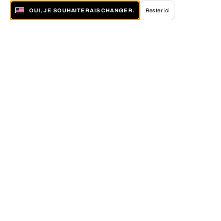
OUI, JE SOUHAITERAIS CHANGER.
Rester ici
À propos de LUMAS