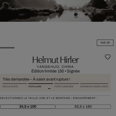
VUE 3D
Helmut Hirler
YANGSHUO, CHINA
Édition limitée 150
•
Signée
Très demandée – À saisir avant rupture !
DÉCOUVERTE
POPULAIRE
FORTE DEMANDE
DERNIERS EXEMPLAIRES
SÉLECTIONNEZ LA TAILLE (CM) ET LE MONTAGE / ENCADREMENT :
34,5 x 100
62,5 x 180