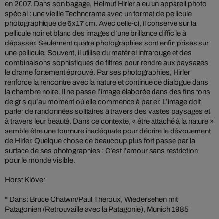
en 2007. Dans son bagage, Helmut Hirler a eu un appareil photo
spécial : une vieille Technorama avec un format de pellicule
photographique de 6x17 cm. Avec celle-ci, il conserve sur la
pellicule noir et blanc des images d’une brillance difficile à
dépasser. Seulement quatre photographies sont enfin prises sur
une pellicule. Souvent, il utilise du matériel infrarouge et des
combinaisons sophistiqués de filtres pour rendre aux paysages
le drame fortement éprouvé. Par ses photographies, Hirler
renforce la rencontre avec la nature et continue ce dialogue dans
la chambre noire. Il ne passe l’image élaborée dans des fins tons
de gris qu’au moment où elle commence à parler. L’image doit
parler de randonnées solitaires à travers des vastes paysages et
à travers leur beauté. Dans ce contexte, « être attaché à la nature »
semble être une tournure inadéquate pour décrire le dévouement
de Hirler. Quelque chose de beaucoup plus fort passe par la
surface de ses photographies : C’est l’amour sans restriction
pour le monde visible.
Horst Klöver
* Dans: Bruce Chatwin/Paul Theroux, Wiedersehen mit
Patagonien (Retrouvaille avec la Patagonie), Munich 1985