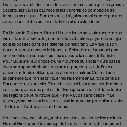
Dans son travail, il les considère de la même façon que les grands
déserts, les vallées cachées et les vénérables complexes de
temples asiatiques. Son œuvre est régulièrement honoré par des
expositions et des éditions de livres et de calendriers.
En Nouvelle-Zélande, Helmut Hirler a lancé une autre ancre de sa
vie et de son oeuvre. Ici, comme dans d’autres pays, ses images
sont exposées dans des galeries de haut rang. La vraie raison
pour son amour envers la Nouvelle-Zélande n’est pourtant pas
seulement dû à son succès, mais aussi à la nature de l’artiste.
Pour lui, la meilleur chose d’une « journée du siècle » qu’il passe
avec son appareil photo sous un ciel pur, est le fait de l’avoir
passée en toute solitude, sans personne autour. Ceci est une
expérience que l’on ne fait que très rarement en Europe centrale.
Par contre, en Nouvelle- Zélande, elle est bien possible, le même
en Islande, dans des parties de l’Espagne centrale et dans toutes
les régions de pure nature que Hirler va voir sans cesse. « Le
paysage inconnu est la raison la plus importante pour aller le voir»
- tel le mot d’ordre de Paul Theroux.
Pour ses voyages photographiques dans des nouvelles régions,
Helmut Hirler prend beaucoup de temps - comme, dernièrement,