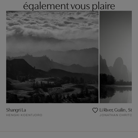
également vous plaire
Shangri La
Li River, Guilin , Stud
HENGKI KOENTJORO
JONATHAN CHRITCHL