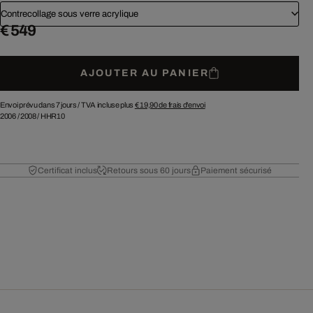
Contrecollage sous verre acrylique
€ 549
AJOUTER AU PANIER
Envoi prévu dans 7 jours /
TVA incluse plus
€ 19,90
de frais d'envoi
2006
/
2008
/
HHR10
Certificat inclus
Retours sous 60 jours
Paiement sécurisé