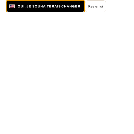
OUI, JE SOUHAITERAIS CHANGER.
Rester ici
À propos de LUMAS