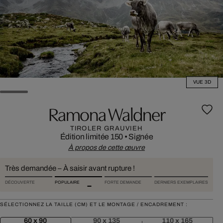
VUE 3D
Ramona Waldner
TIROLER GRAUVIEH
Édition limitée 150
•
Signée
À propos de cette œuvre
Très demandée – À saisir avant rupture !
DÉCOUVERTE
POPULAIRE
FORTE DEMANDE
DERNIERS EXEMPLAIRES
SÉLECTIONNEZ LA TAILLE (CM) ET LE MONTAGE / ENCADREMENT :
60 x 90
90 x 135
110 x 165