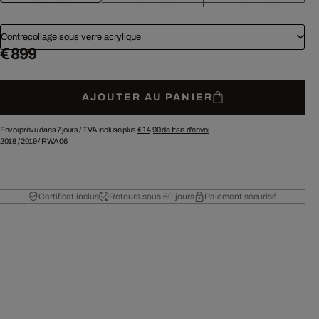
Contrecollage sous verre acrylique
€ 899
AJOUTER AU PANIER
Envoi prévu dans 7 jours /
TVA incluse plus
€ 14,90
de frais d'envoi
2018
/
2019
/
RWA06
Certificat inclus
Retours sous 60 jours
Paiement sécurisé