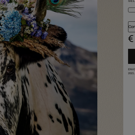
SÉL
Con
€
ENVO
2021