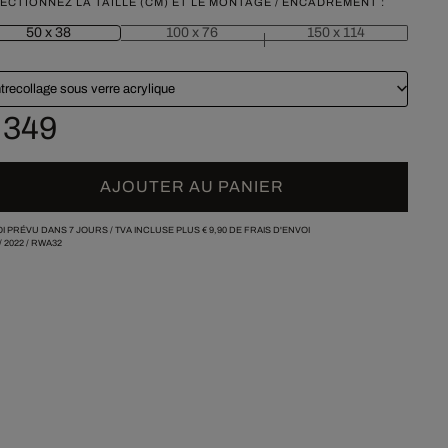
ECTIONNEZ LA TAILLE (CM) ET LE MONTAGE / ENCADREMENT :
50 x 38
100 x 76
150 x 114
trecollage sous verre acrylique
 349
AJOUTER AU PANIER
I PRÉVU DANS 7 JOURS /
TVA INCLUSE PLUS
€ 9,90
DE FRAIS D'ENVOI
/
2022
/
RWA32