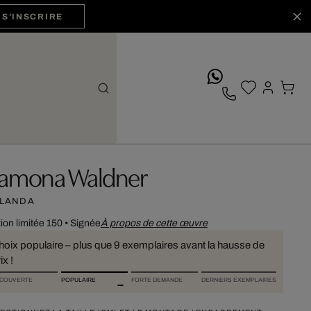
S'INSCRIRE
whatsApp
amona Waldner
LANDA
tion limitée 150
•
Signée
À propos de cette œuvre
hoix populaire – plus que 9 exemplaires avant la hausse de
ix !
COUVERTE
POPULAIRE
FORTE DEMANDE
DERNIERS EXEMPLAIRES