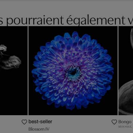
es pourraient également v
Bongo
best-seller
MIKHAIL
Blossom IV