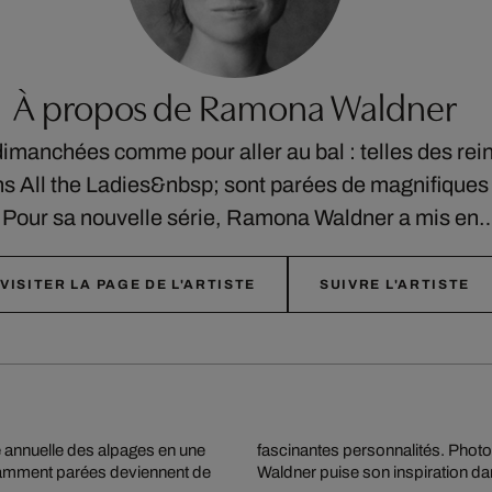
À propos de Ramona Waldner
dimanchées comme pour aller au bal : telles des rei
s All the Ladies&nbsp; sont parées de magnifiques 
 Pour sa nouvelle série, Ramona Waldner a mis en
VISITER LA PAGE DE L'ARTISTE
SUIVRE L'ARTISTE
e annuelle des alpages en une
sages et les animaux, Ramona
égamment parées deviennent de
Waldner puise son inspiration dans