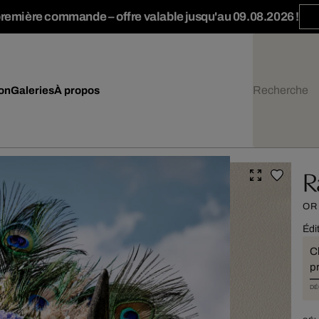
première commande – offre valable jusqu'au 09.08.2026 !
ion
Galeries
À propos
R
OR
Édi
C
pr
DÉ