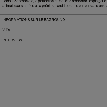
Dans « Zoomania », la perfection numérique rencontre l'espièglerie 
qu'harmonieux. Massimo Colonna s'inspire de lieux réels qu'il transforme,
animale sans artifice et la précision architecturale entrent dans un 
INFORMATIONS SUR LE BAGROUND
VITA
INTERVIEW