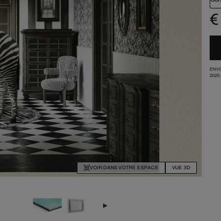
€
ENVO
2025
VOIR DANS VOTRE ESPACE
VUE 3D