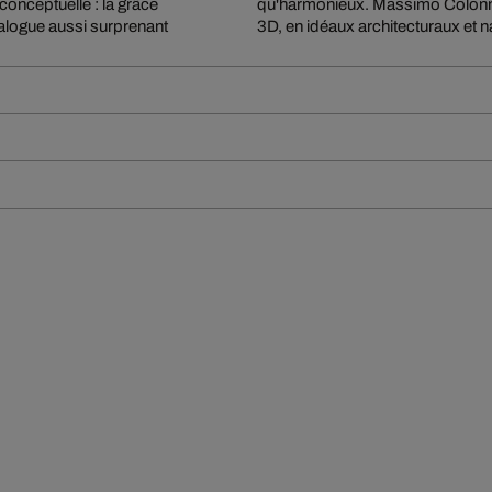
conceptuelle : la grâce
 par le biais d'un rendu
dialogue aussi surprenant
3D, en idéaux architecturaux et n