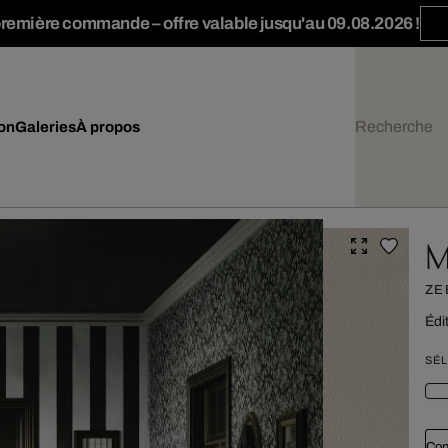
première commande – offre valable jusqu'au 09.08.2026 !
ion
Galeries
À propos
M
ZE
Édi
SÉL
Con