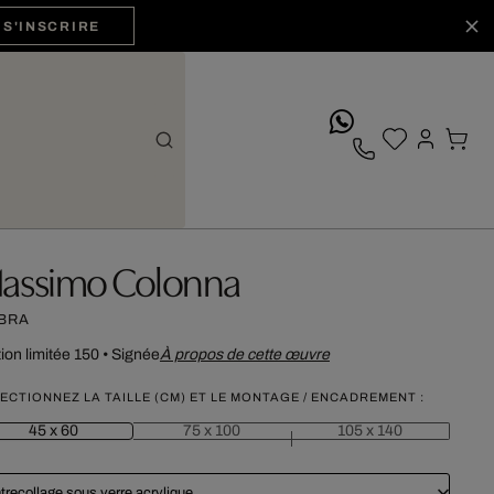
S'INSCRIRE
whatsApp
assimo Colonna
BRA
tion limitée 150
•
Signée
À propos de cette œuvre
ECTIONNEZ LA TAILLE (CM) ET LE MONTAGE / ENCADREMENT :
45 x 60
75 x 100
105 x 140
trecollage sous verre acrylique