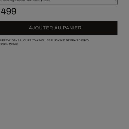
 499
AJOUTER AU PANIER
I PRÉVU DANS 7 JOURS /
TVA INCLUSE PLUS
€ 9,90
DE FRAIS D'ENVOI
/
2025
/
MCN60