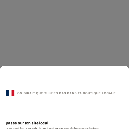
ON DIRAIT QUE TU N'ES PAS DANS TA BOUTIQUE LOCALE
passe sur ton site local
pour avoir les bons prix, la langue et les options de livraison adaptées