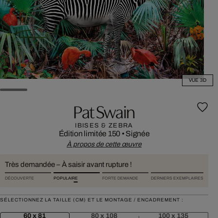
VUE 3D
Pat Swain
IBISES & ZEBRA
Édition limitée 150
•
Signée
À propos de cette œuvre
Très demandée – À saisir avant rupture !
DÉCOUVERTE
POPULAIRE
FORTE DEMANDE
DERNIERS EXEMPLAIRES
SÉLECTIONNEZ LA TAILLE (CM) ET LE MONTAGE / ENCADREMENT :
60 x 81
80 x 108
100 x 135