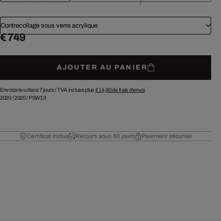
Contrecollage sous verre acrylique
€ 749
AJOUTER AU PANIER
Envoi prévu dans 7 jours /
TVA incluse plus
€ 14,90
de frais d'envoi
2020
/
2020
/
PSW13
Certificat inclus
Retours sous 60 jours
Paiement sécurisé