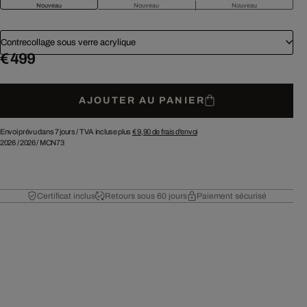
Nouveau
Nouveau
Nouveau
Contrecollage sous verre acrylique
€ 499
AJOUTER AU PANIER
Envoi prévu dans 7 jours /
TVA incluse plus
€ 9,90
de frais d'envoi
2026
/
2026
/
MCN73
Certificat inclus
Retours sous 60 jours
Paiement sécurisé