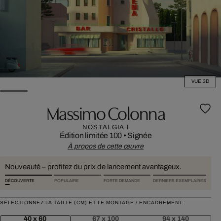
VUE 3D
Massimo Colonna
NOSTALGIA I
Édition limitée 100
•
Signée
À propos de cette œuvre
Nouveauté – profitez du prix de lancement avantageux.
DÉCOUVERTE
POPULAIRE
FORTE DEMANDE
DERNIERS EXEMPLAIRES
SÉLECTIONNEZ LA TAILLE (CM) ET LE MONTAGE / ENCADREMENT :
40 x 60
67 x 100
94 x 140