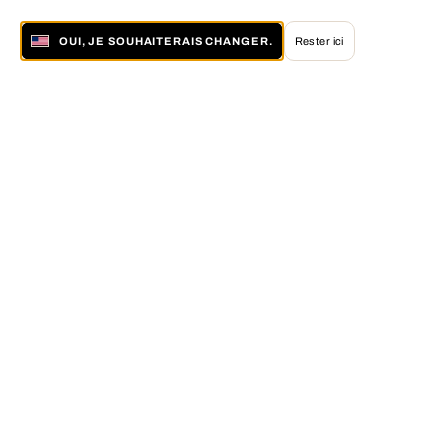
OUI, JE SOUHAITERAIS CHANGER.
Rester ici
À propos de LUMAS