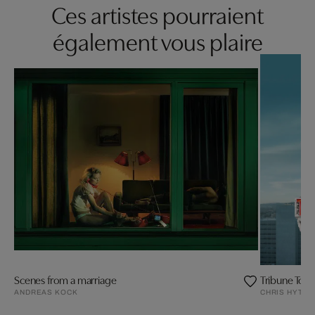
Ces artistes pourraient
également vous plaire
Scenes from a marriage
Tribune Tow
ANDREAS KOCK
CHRIS HYTHA