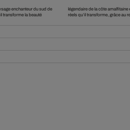
ysage enchanteur du sud de
. Colonna s’inspire de lieux
il transforme la beauté
réels qu’il transforme, grâce au 