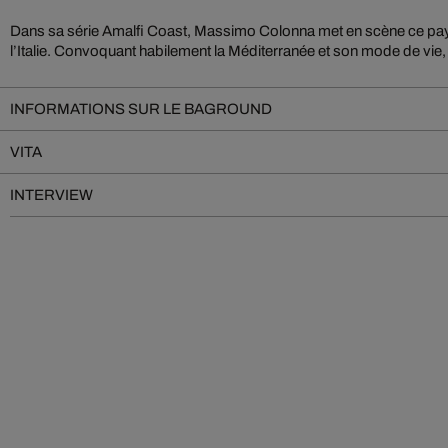
Dans sa série Amalfi Coast, Massimo Colonna met en scène ce pa
légendaire de la côte amalfitaine en une expérience à vivre chez soi
l’Italie. Convoquant habilement la Méditerranée et son mode de vie, 
INFORMATIONS SUR LE BAGROUND
VITA
INTERVIEW