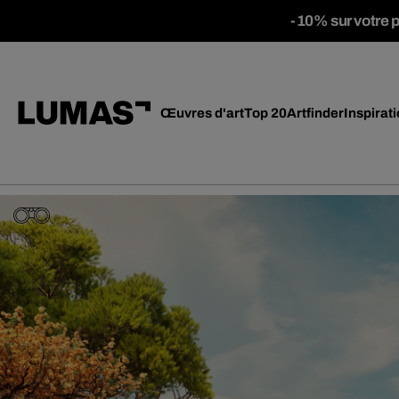
-10% sur votre 
Œuvres d'art
Top 20
Artfinder
Inspirat