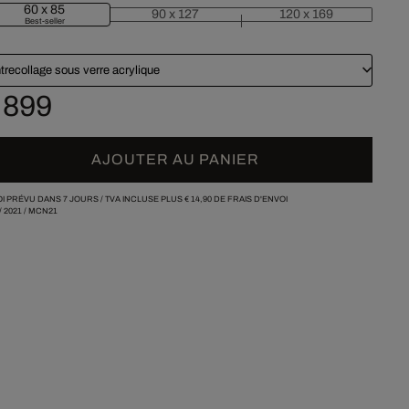
60 x 85
90 x 127
120 x 169
Best-seller
trecollage sous verre acrylique
 899
AJOUTER AU PANIER
I PRÉVU DANS 7 JOURS /
TVA INCLUSE PLUS
€ 14,90
DE FRAIS D'ENVOI
/
2021
/
MCN21