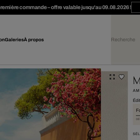
première commande – offre valable jusqu'au 09.08.2026 !
ion
Galeries
À propos
M
AM
Édi
F
DÉ
SÉL