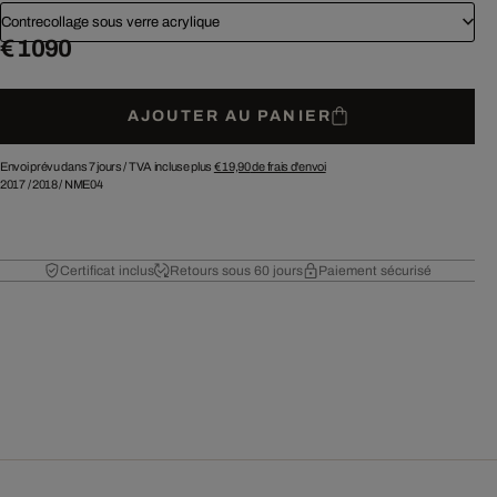
Contrecollage sous verre acrylique
€ 1 090
AJOUTER AU PANIER
Envoi prévu dans 7 jours /
TVA incluse plus
€ 19,90
de frais d'envoi
2017
/
2018
/
NME04
Certificat inclus
Retours sous 60 jours
Paiement sécurisé